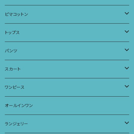
パーカー
ワンピース
ロングスリーブトップス
ピマコットン
ロングスリーブワンピース
Tシャツ
トップス
Tシャツ
フレンチスリーブラウス
タンクトップ・キャミソール
パンツ
タンクトップ
パーカー
サーフパンツ
ワイドTシャツ
アラジンパンツ
スカート
キャミソール
ワンピース
ドレス
チュニックTシャツ
ポケット付きアラジンパンツ
マキシスカート
ワンピース
ストール
七分袖トップス
ワイドパンツ
ワンピース
オールインワン
ラグランスリーブトップス
ポケット付きワイドパンツ
オールインワン
ランジェリー