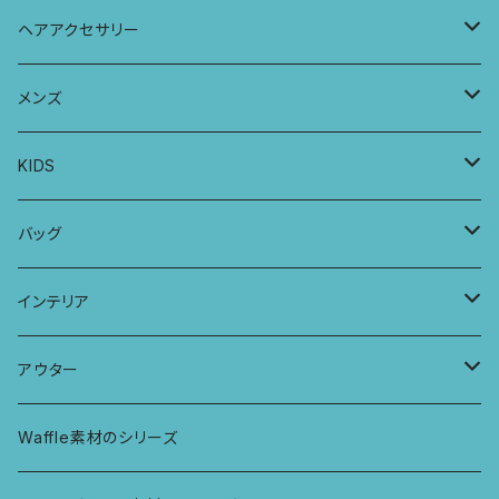
レギンス
スリップワンピース
ブラ
ヘアアクセサリー
ヨガトップ
バブーチャ
ビルヘンワンピース
ショーツ
リボンシュシュ
メンズ
カシュクールブラ
プレーンショーツ
半袖ワンピース
シュシュ
メンズボクサー
KIDS
パッチワークブラ
ボンバチャショーツ
ヘアターバン
パンツ
KIDS 羽根つきTシャツ
バッグ
カミラブラブラ
パッチワークショーツ
三つ編み紐
トップス
KIDS Tシャツ
PCケース
インテリア
ビスチェブラ
ミバンダショーツ
KIDS ロングスリーブトップス
マルシェバッグ
カーテン
アウター
ボンバショーツ
KIDS ラグランスリーブ長袖トップス
ラグ
パーカー
Waffle素材のシリーズ
ハシゴショーツ