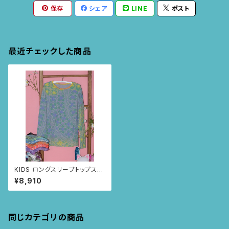
保存
シェア
LINE
ポスト
最近チェックした商品
KIDS ロングスリーブトップス
size:10歳 (メランジグレー/
¥8,910
ニャンドゥティ柄)
同じカテゴリの商品