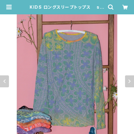
KIDS ロングスリーブトップス siz
e:10歳 (メランジグレー/ニャンドゥ
ティ柄) | Juana de Arco