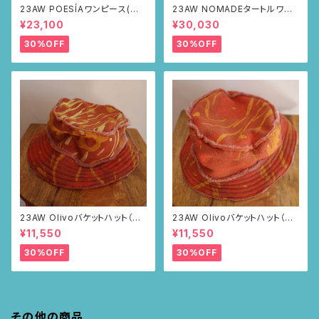
23AW POESÍAワンピース(ブラ
23AW NOMADEタートルワン
ウン・サボテンの山道柄)
ピース(メランジグレー・サボテ
¥23,100
¥30,030
ンの山道柄)
30%OFF
30%OFF
23AW Olivoバケットハット（ブ
23AW Olivoバケットハット（ブ
ラウン・ポピー柄）
ラウン・ポピー柄）
¥11,550
¥11,550
30%OFF
30%OFF
その他の商品