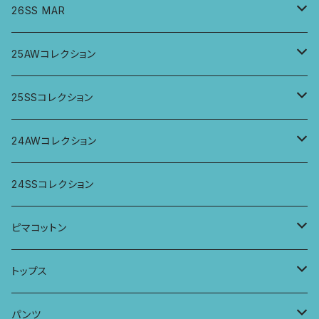
26SS MAR
トップス
25AWコレクション
ジャケット、羽織
トップス
25SSコレクション
パンツ
パンツ
トップス
24AWコレクション
ワンピース
スカート
パンツ
ワイドパンツ
24SSコレクション
パーカー
ワンピース
ロングスリーブトップス
ピマコットン
ロングスリーブワンピース
Tシャツ
トップス
Tシャツ
フレンチスリーブラウス
タンクトップ・キャミソール
パンツ