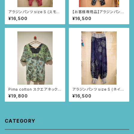
アラジンパンツ size S (スモー
【お客様専用品】アラジンパンツ
キーピンク/ニャンドゥティ柄)
size M (ライトグレー/ルイーサ
¥16,500
¥16,500
の羽根柄)
Pima cotton スクエアネックブ
アラジンパンツ size S (ネイビ
ラウス (ブラック/レースとツタ
ー/モンステラ柄)
¥19,800
¥16,500
柄)
CATEGORY