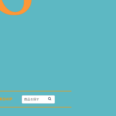
RSHIP