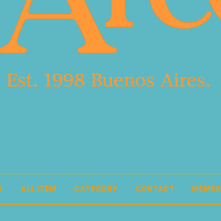
G
ALL ITEM
CATEGORY
CONTACT
MEMBE