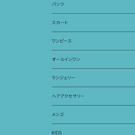
Tシャツ
フレンチスリーブラウス
タンクトップ・キャミソール
パンツ
タンクトップ
パーカー
サーフパンツ
ワイドTシャツ
アラジンパンツ
スカート
キャミソール
ワンピース
ドレス
チュニックTシャツ
ポケット付きアラジンパンツ
マキシスカート
ワンピース
ストール
七分袖トップス
ワイドパンツ
ワンピース
オールインワン
ラグランスリーブトップス
ポケット付きワイドパンツ
オールインワン
ランジェリー
レギンス
スリップワンピース
ブラ
ヘアアクセサリー
ヨガトップ
バブーチャ
ビルヘンワンピース
ショーツ
リボンシュシュ
メンズ
カシュクールブラ
プレーンショーツ
半袖ワンピース
シュシュ
メンズボクサー
KIDS