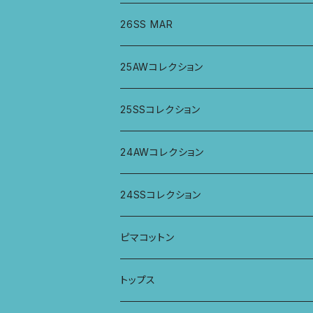
26SS MAR
トップス
25AWコレクション
ジャケット、羽織
トップス
25SSコレクション
パンツ
パンツ
トップス
24AWコレクション
ワンピース
スカート
パンツ
ワイドパンツ
24SSコレクション
パーカー
ワンピース
ロングスリーブトップス
ピマコットン
ロングスリーブワンピース
Tシャツ
トップス