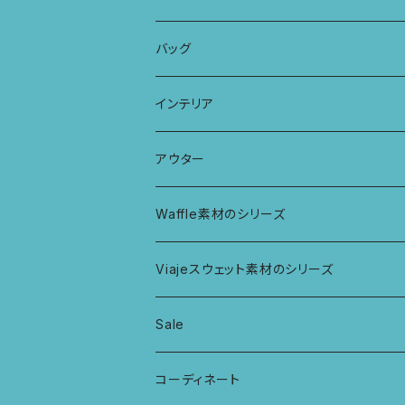
パッチワークブラ
ボンバチャショーツ
ヘアターバン
パンツ
KIDS 羽根つきTシャツ
バッグ
カミラブラブラ
パッチワークショーツ
三つ編み紐
トップス
KIDS Tシャツ
PCケース
インテリア
ビスチェブラ
ミバンダショーツ
KIDS ロングスリーブトップス
マルシェバッグ
カーテン
アウター
ボンバショーツ
KIDS ラグランスリーブ長袖トップス
ラグ
パーカー
Waffle素材のシリーズ
ハシゴショーツ
KIDS アラジンパンツ
なべつかみ
ジャケット
Viajeスウェット素材のシリーズ
総レースショーツ
KIDS ジョギングパンツ
プフ
Sale
レディースボクサー
KIDS レギンス
コーディネート
キュロットショーツ