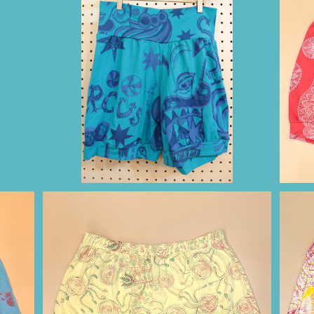
柄）
バブーチャ（ターコイズブルー/サーカス柄）
バ
¥8,800
ょうち
ショートパンツ（ライトイエロー/インドの小花
シ
柄）