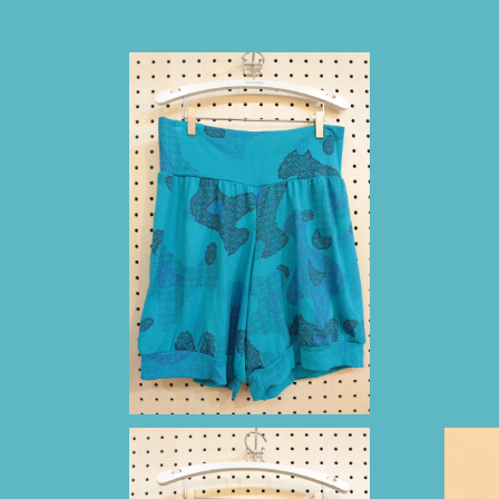
バブーチャ（ターコイズブルー/リャマ柄）
バ
）
¥8,800