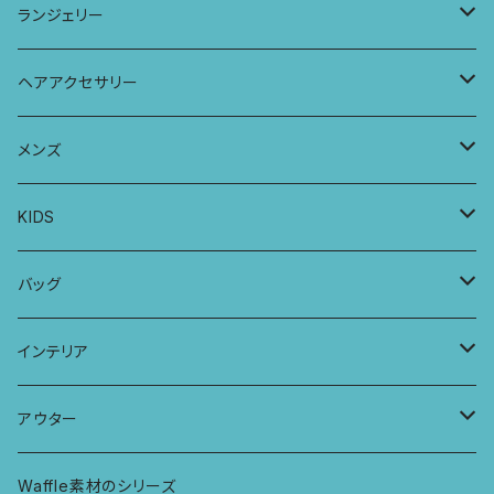
ラグランスリーブトップス
ポケット付きワイドパンツ
オールインワン
ランジェリー
レギンス
スリップワンピース
ブラ
ヘアアクセサリー
ヨガトップ
バブーチャ
ビルヘンワンピース
ショーツ
リボンシュシュ
メンズ
カシュクールブラ
プレーンショーツ
半袖ワンピース
シュシュ
メンズボクサー
KIDS
パッチワークブラ
ボンバチャショーツ
ヘアターバン
パンツ
KIDS 羽根つきTシャツ
バッグ
カミラブラブラ
パッチワークショーツ
三つ編み紐
トップス
KIDS Tシャツ
PCケース
インテリア
ビスチェブラ
ミバンダショーツ
KIDS ロングスリーブトップス
マルシェバッグ
カーテン
アウター
ボンバショーツ
KIDS ラグランスリーブ長袖トップス
ラグ
パーカー
Waffle素材のシリーズ