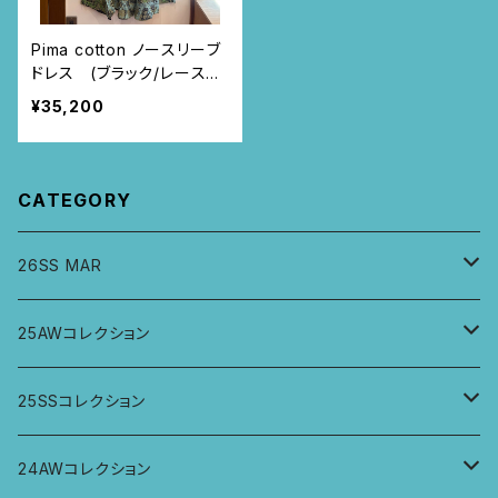
Pima cotton ノースリーブ
ドレス (ブラック/レースと
ツタ柄)
¥35,200
CATEGORY
26SS MAR
トップス
25AWコレクション
ジャケット、羽織
トップス
25SSコレクション
パンツ
パンツ
トップス
24AWコレクション