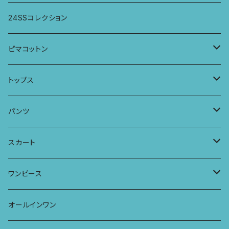
ワンピース
スカート
パンツ
ワイドパンツ
24SSコレクション
パーカー
ワンピース
ロングスリーブトップス
ピマコットン
ロングスリーブワンピース
Tシャツ
トップス
Tシャツ
フレンチスリーブラウス
タンクトップ・キャミソール
パンツ
タンクトップ
パーカー
サーフパンツ
ワイドTシャツ
アラジンパンツ
スカート
キャミソール
ワンピース
ドレス
チュニックTシャツ
ポケット付きアラジンパンツ
マキシスカート
ワンピース
ストール
七分袖トップス
ワイドパンツ
ワンピース
オールインワン