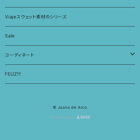
ハシゴショーツ
KIDS アラジンパンツ
なべつかみ
ジャケット
Viajeスウェット素材のシリーズ
総レースショーツ
KIDS ジョギングパンツ
プフ
Sale
レディースボクサー
KIDS レギンス
コーディネート
キュロットショーツ
KIDS スウェットパーカー
コーディネート1
FELIZ!!!
© Juana de Arco
Powered by