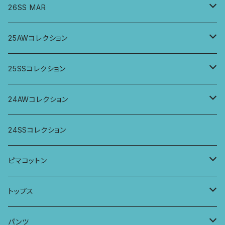
26SS MAR
トップス
25AWコレクション
ジャケット、羽織
トップス
25SSコレクション
パンツ
パンツ
トップス
24AWコレクション
ワンピース
スカート
パンツ
ワイドパンツ
24SSコレクション
パーカー
ワンピース
ロングスリーブトップス
ピマコットン
ロングスリーブワンピース
Tシャツ
トップス
Tシャツ
フレンチスリーブラウス
タンクトップ・キャミソール
パンツ