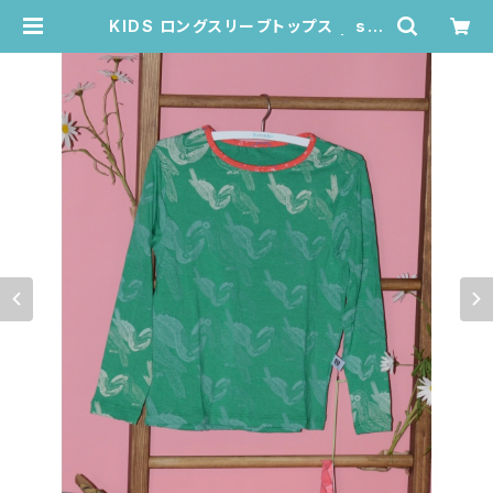
KIDS ロングスリーブトップス siz
e:4歳 (グリーン/トゥカン柄) | Jua
na de Arco