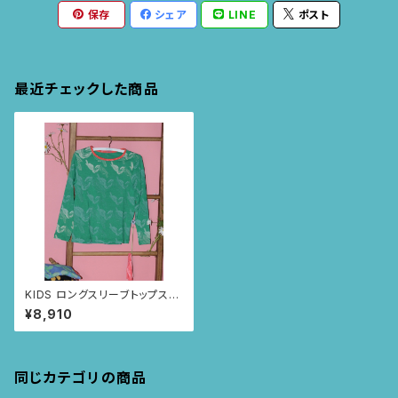
保存
シェア
LINE
ポスト
最近チェックした商品
KIDS ロングスリーブトップス
size:4歳 (グリーン/トゥカ
¥8,910
ン柄)
同じカテゴリの商品