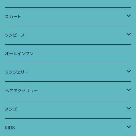
タンクトップ
パーカー
サーフパンツ
ワイドTシャツ
アラジンパンツ
スカート
キャミソール
ワンピース
ドレス
チュニックTシャツ
ポケット付きアラジンパンツ
マキシスカート
ワンピース
ストール
七分袖トップス
ワイドパンツ
ワンピース
オールインワン
ラグランスリーブトップス
ポケット付きワイドパンツ
オールインワン
ランジェリー
レギンス
スリップワンピース
ブラ
ヘアアクセサリー
ヨガトップ
バブーチャ
ビルヘンワンピース
ショーツ
リボンシュシュ
メンズ
カシュクールブラ
プレーンショーツ
半袖ワンピース
シュシュ
メンズボクサー
KIDS