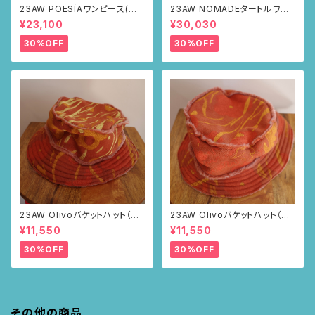
23AW POESÍAワンピース(ブラ
23AW NOMADEタートルワン
ウン・サボテンの山道柄)
ピース(メランジグレー・サボテ
¥23,100
¥30,030
ンの山道柄)
30%OFF
30%OFF
23AW Olivoバケットハット（ブ
23AW Olivoバケットハット（ブ
ラウン・ポピー柄）
ラウン・ポピー柄）
¥11,550
¥11,550
30%OFF
30%OFF
その他の商品