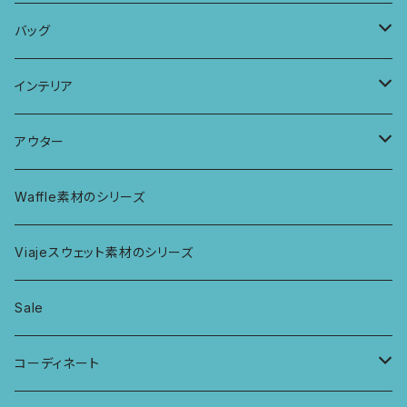
パッチワークブラ
ボンバチャショーツ
ヘアターバン
パンツ
KIDS 羽根つきTシャツ
バッグ
カミラブラブラ
パッチワークショーツ
三つ編み紐
トップス
KIDS Tシャツ
PCケース
インテリア
ビスチェブラ
ミバンダショーツ
KIDS ロングスリーブトップス
マルシェバッグ
カーテン
アウター
ボンバショーツ
KIDS ラグランスリーブ長袖トップス
ラグ
パーカー
Waffle素材のシリーズ
ハシゴショーツ
KIDS アラジンパンツ
なべつかみ
ジャケット
Viajeスウェット素材のシリーズ
総レースショーツ
KIDS ジョギングパンツ
プフ
Sale
レディースボクサー
KIDS レギンス
コーディネート
キュロットショーツ