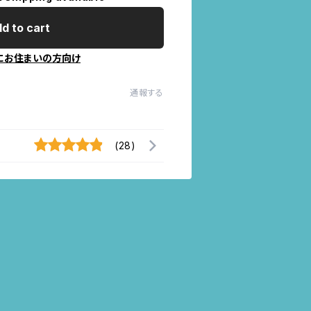
d to cart
にお住まいの方向け
通報する
(28)