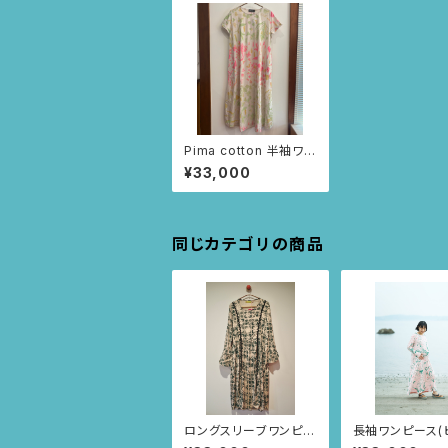
Pima cotton 半袖ワン
ピース (アイボリー/お
¥33,000
花とちょうちょ柄)
同じカテゴリの商品
ロングスリーブワンピー
長袖ワンピース(
ス （ピンクベージュ/ス
馬柄)