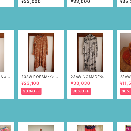
¥33,000
¥33,000
¥35
ドゥティ柄)
ー/ツタとレース柄)
レース
LAステ
23AW POESÍAワンピ
23AW NOMADEター
23AW
ルドー・
ース(ブラウン・サボテン
トルワンピース(メランジ
ット（
¥23,100
¥30,030
¥11,
の山道柄)
グレー・サボテンの山道
柄）
柄)
30%OFF
30%OFF
30%