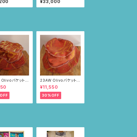
,200
¥33,000
とツタ柄)
 Olivoバケットハ
23AW Olivoバケットハ
ブラウン・ポピー
ット（ブラウン・ポピー
550
¥11,550
柄）
OFF
30%OFF