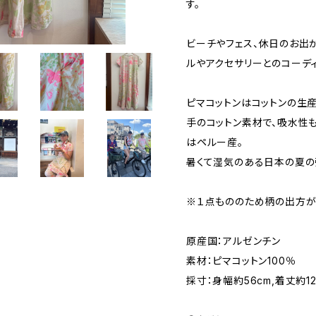
す。
ビーチやフェス、休日のお出
ルやアクセサリーとのコーデ
ピマコットンはコットンの生
手のコットン素材で、吸水性
はペルー産。
暑くて湿気のある日本の夏の
※１点もののため柄の出方が
原産国：アルゼンチン
素材：ピマコットン100％
採寸：身幅約56cm,着丈約122