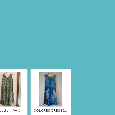
 cotton ノースリ
COLORES DRESS（ブ
レス (ブラック/
ルー/ひまわり柄)