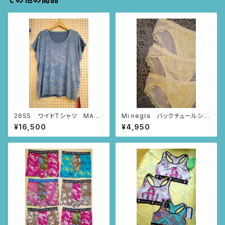
26SS ワイドTシャツ MAR
Mi negra バックチュールショ
BUDDHA (スモーキーブルー/
ーツ（アイボリー/ならんだハー
¥16,500
¥4,950
Sサイズ)
ト柄、ニャンドゥティ柄、インドの
小花柄）