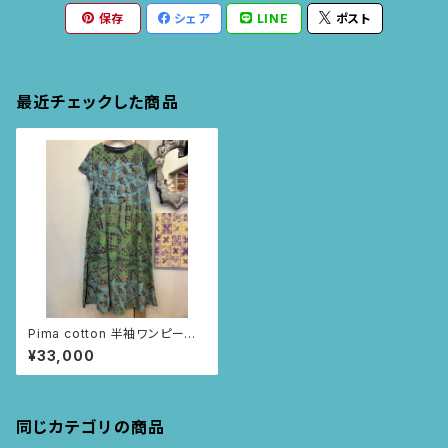
保存
シェア
LINE
ポスト
最近チェックした商品
Pima cotton 半袖ワンピー
ス (ダークネイビー/ツタとレ
¥33,000
ース柄)
同じカテゴリの商品