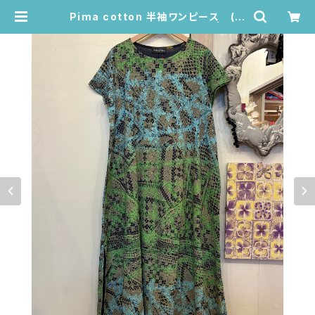
Pima cotton 半袖ワンピース (ダ
ークネイビー/ツタとレース柄) | Jua
na de Arco