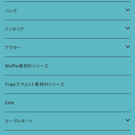
パッチワークブラ
ボンバチャショーツ
ヘアターバン
パンツ
KIDS 羽根つきTシャツ
バッグ
カミラブラブラ
パッチワークショーツ
三つ編み紐
トップス
KIDS Tシャツ
PCケース
インテリア
ビスチェブラ
ミバンダショーツ
KIDS ロングスリーブトップス
マルシェバッグ
カーテン
アウター
ボンバショーツ
KIDS ラグランスリーブ長袖トップス
ラグ
パーカー
Waffle素材のシリーズ
ハシゴショーツ
KIDS アラジンパンツ
なべつかみ
ジャケット
Viajeスウェット素材のシリーズ
総レースショーツ
KIDS ジョギングパンツ
プフ
Sale
レディースボクサー
KIDS レギンス
コーディネート
キュロットショーツ