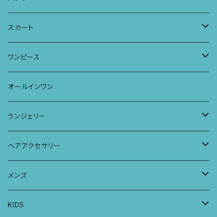
タンクトップ
パーカー
サーフパンツ
ワイドTシャツ
アラジンパンツ
スカート
キャミソール
ワンピース
ドレス
チュニックTシャツ
ポケット付きアラジンパンツ
マキシスカート
ワンピース
ストール
七分袖トップス
ワイドパンツ
ワンピース
オールインワン
ラグランスリーブトップス
ポケット付きワイドパンツ
オールインワン
ランジェリー
レギンス
スリップワンピース
ブラ
ヘアアクセサリー
ヨガトップ
バブーチャ
ビルヘンワンピース
ショーツ
リボンシュシュ
メンズ
カシュクールブラ
プレーンショーツ
半袖ワンピース
シュシュ
メンズボクサー
KIDS