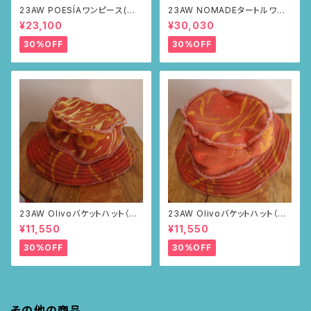
23AW POESÍAワンピース(ブラ
23AW NOMADEタートルワン
ウン・サボテンの山道柄)
ピース(メランジグレー・サボテ
¥23,100
¥30,030
ンの山道柄)
30%OFF
30%OFF
23AW Olivoバケットハット（ブ
23AW Olivoバケットハット（ブ
ラウン・ポピー柄）
ラウン・ポピー柄）
¥11,550
¥11,550
30%OFF
30%OFF
その他の商品