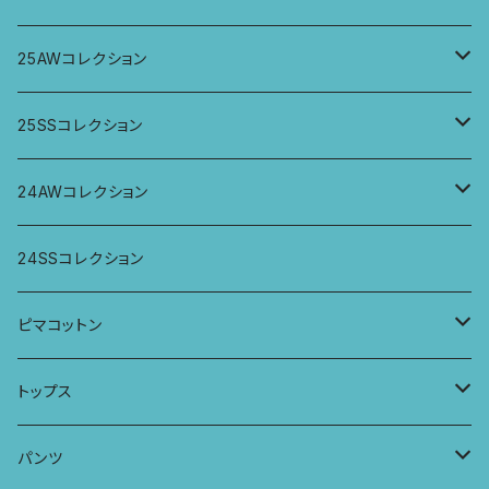
トップス
25AWコレクション
ジャケット、羽織
トップス
25SSコレクション
パンツ
パンツ
トップス
24AWコレクション
ワンピース
スカート
パンツ
ワイドパンツ
24SSコレクション
パーカー
ワンピース
ロングスリーブトップス
ピマコットン
ロングスリーブワンピース
Tシャツ
トップス
Tシャツ
フレンチスリーブラウス
タンクトップ・キャミソール
パンツ