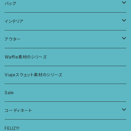
ボンバチャショーツ
ヘアターバン
パンツ
KIDS 羽根つきTシャツ
バッグ
カミラブラブラ
パッチワークショーツ
三つ編み紐
トップス
KIDS Tシャツ
PCケース
インテリア
ビスチェブラ
ミバンダショーツ
KIDS ロングスリーブトップス
マルシェバッグ
カーテン
アウター
ボンバショーツ
KIDS ラグランスリーブ長袖トップス
ラグ
パーカー
Waffle素材のシリーズ
ハシゴショーツ
KIDS アラジンパンツ
なべつかみ
ジャケット
Viajeスウェット素材のシリーズ
総レースショーツ
KIDS ジョギングパンツ
プフ
Sale
レディースボクサー
KIDS レギンス
コーディネート
キュロットショーツ
KIDS スウェットパーカー
コーディネート1
FELIZ!!!