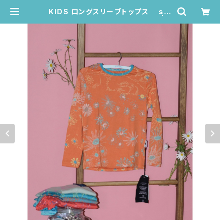
KIDS ロングスリーブトップス siz
e:2歳 (オレンジ/カモミール柄) | J
uana de Arco