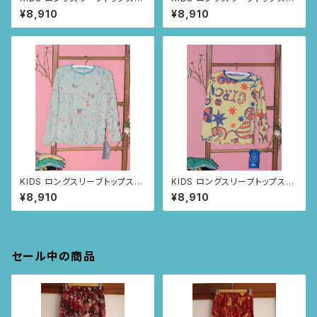
size8歳 (ブラック/トゥカン
size8歳 (オレンジ/ルイー
¥8,910
¥8,910
柄)
サの羽根柄)
KIDS ロングスリーブトップス
KIDS ロングスリーブトップス
size:4歳 (ペールブルー/ス
size:4歳 (ライトイエロー/
¥8,910
¥8,910
プレー柄)
アニマルサーカス柄)
セール中の商品