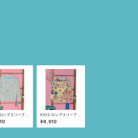
S ロングスリーブト
KIDS ロングスリーブト
 size:4歳
ップス size:4歳 (ラ
10
¥8,910
ルブルー/スプレー
イトイエロー/アニマル
サーカス柄)