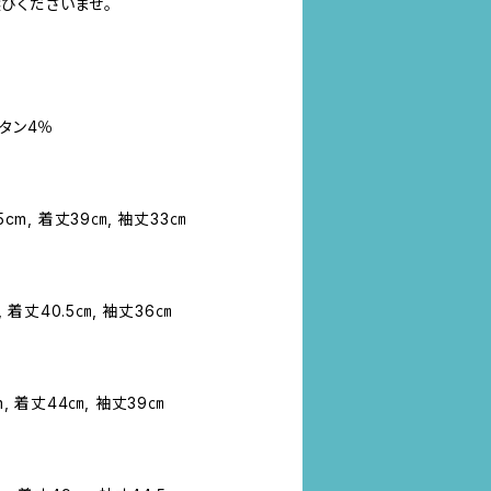
びくださいませ。
レタン4％
cm, 着丈39㎝, 袖丈33㎝
, 着丈40.5㎝, 袖丈36㎝
, 着丈44㎝, 袖丈39㎝