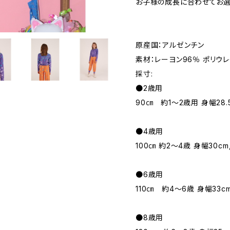
お子様の成長に合わせてお選
原産国：アルゼンチン
素材：レーヨン96％ ポリウ
採寸:
●2歳用
90㎝ 約1～2歳用 身幅28.5
●4歳用
100㎝ 約2～4歳 身幅30cm
●6歳用
110㎝ 約4～6歳 身幅33cm
●8歳用