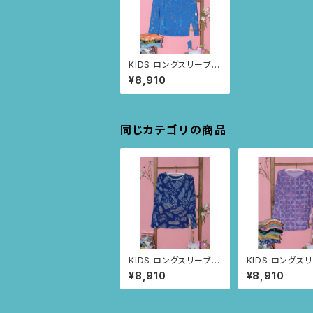
KIDS ロングスリーブト
ップス size:6歳
¥8,910
(ブルー/スプレー柄)
同じカテゴリの商品
KIDS ロングスリーブト
KIDS ロングス
ップス size8歳 (ネ
ップス size8
¥8,910
¥8,910
イビー/ルイーサの羽根
ープル/スクエア
柄)
ドゥティ柄)