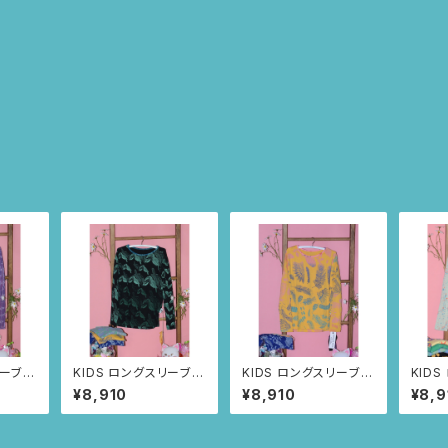
リーブト
KIDS ロングスリーブト
KIDS ロングスリーブト
KID
歳 (パ
ップス size8歳 (ブ
ップス size8歳 (オ
ップス
¥8,910
¥8,910
¥8,9
ニャン
ラック/トゥカン柄)
レンジ/ルイーサの羽根
(ペー
柄)
柄)