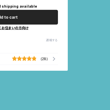
l shipping available
d to cart
にお住まいの方向け
通報する
(28)