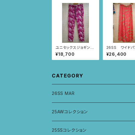
ユニセックスジョギング
26SS ワイドパ
パンツ Sサイズ (パ
MAR BUDDHA
¥18,700
¥26,400
ープル/トゥカン柄)
ク/コンドル柄)
CATEGORY
26SS MAR
トップス
25AWコレクション
ジャケット、羽織
トップス
25SSコレクション