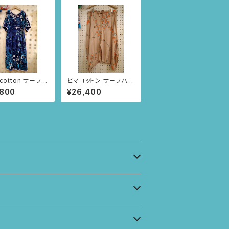
 cotton サーフチ
ピマコットン サーフパン
ク(ネイビー・いち
ツ (ベージュ/いちごと
,800
¥26,400
あり柄)