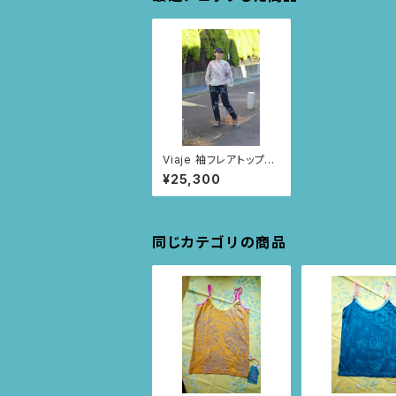
Viaje 袖フレアトップス
(杢グレー/ニャンドゥテ
¥25,300
ィ柄)
同じカテゴリの商品