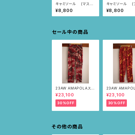
キャミソール (マスタ
キャミソール (ブルー/
ードオレンジ/モンステ
ヤシの木柄)
¥8,800
¥8,800
ラ柄)
セール中の商品
23AW AMAPOLAステ
23AW AMAPO
ンシルパンツ(ボルドー・
ンシルパンツ(ボ
¥23,100
¥23,100
サボテンの山道柄)
リーフ柄)
30%OFF
30%OFF
その他の商品