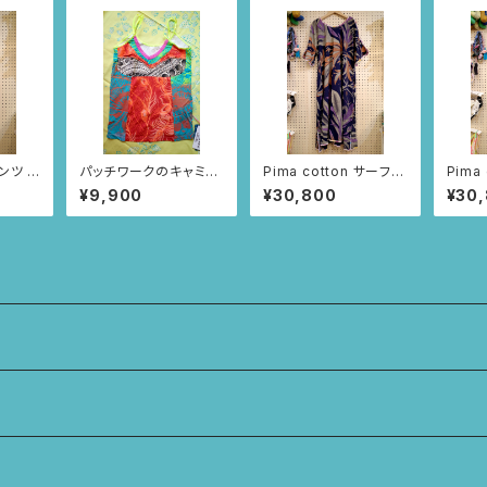
ンツ –
パッチワークのキャミソ
Pima cotton サーフチ
Pima
 (ピン
ール 20
ュニック(ネイビー・アイ
ュニッ
¥9,900
¥30,800
¥30
リス柄)
じく柄)