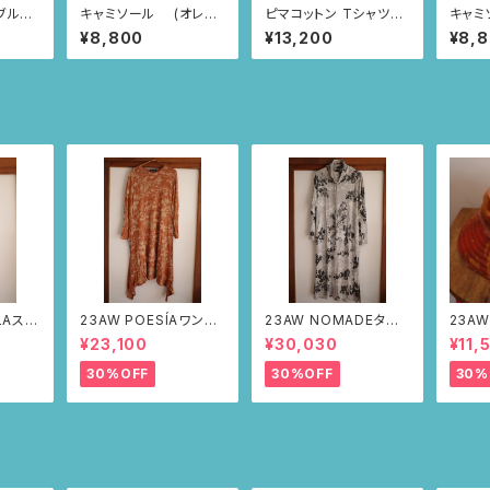
キャミソール (オレン
ピマコットン Tシャツ
キャミソール
ジ/ハートニャンドゥティ
(ベージュ/いちごとあり
ビーナ
¥8,800
¥13,200
¥8,
柄)
柄)
LAステ
23AW POESÍAワンピ
23AW NOMADEター
23AW
ルドー・
ース(ブラウン・サボテン
トルワンピース(メランジ
ット（
¥23,100
¥30,030
¥11,
の山道柄)
グレー・サボテンの山道
柄）
柄)
30%OFF
30%OFF
30%