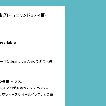
(杢グレー/ニャンドゥティ柄)
available
ズはJuana de Arcoの冬の人気
の長袖トップス。
長袖との重ね着がおすすめです。
や、ワンピースやオールインワンとの重