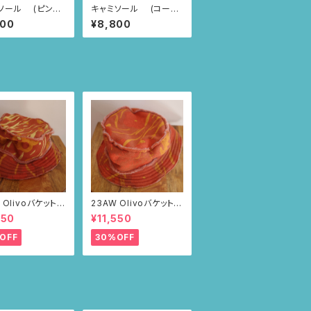
 (ピンク/
キャミソール (コーラ
スの誕生柄)
ルピンク/ブラジルのお
800
¥8,800
花柄)
 Olivoバケットハ
23AW Olivoバケットハ
ブラウン・ポピー
ット（ブラウン・ポピー
550
¥11,550
柄）
OFF
30%OFF