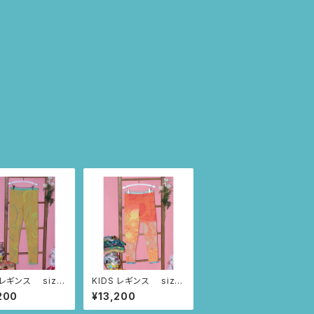
 レギンス size:
KIDS レギンス size:
（マスタード/ヤシ
8歳（オレンジ/つづきニ
200
¥13,200
)
ャンドゥティ柄)