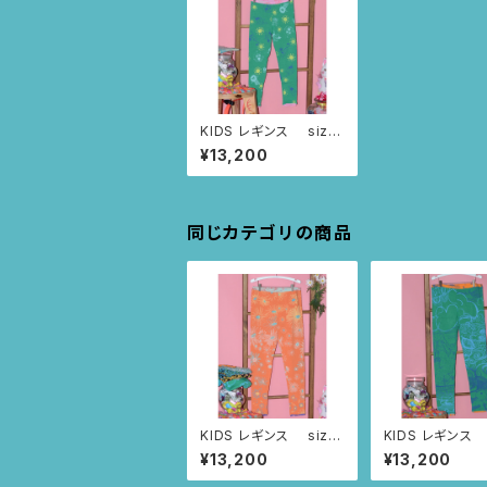
KIDS レギンス size:
4歳（グリーン/アニマル
¥13,200
ヨガと太陽柄)
同じカテゴリの商品
KIDS レギンス size:
KIDS レギンス 
12歳（オレンジ/カモミ
12歳（グリーン/
¥13,200
¥13,200
ール柄)
舟柄)