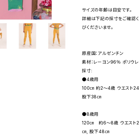
サイズの年齢は目安です。
詳細は下記の採寸をご確認く
びくださいませ。
原産国：アルゼンチン
素材：レーヨン96％ ポリウ
採寸:
●4歳用
100㎝ 約2～4歳 ウエスト24
股下38㎝
●8歳用
120㎝ 約6～8歳 ウエスト27
㎝, 股下48㎝