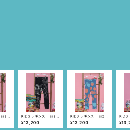
size:
KIDS レギンス size:
KIDS レギンス size:
KIDS
ノアの箱
12歳（ブラック/アメコミ
10歳（ブルー/ダニーの
10歳
¥13,200
¥13,200
¥13,
柄)
ドット柄)
の木柄