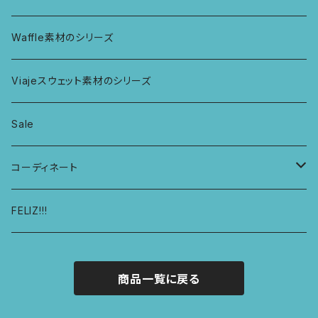
ボンバショーツ
KIDS ラグランスリーブ長袖トップス
ラグ
パーカー
Waffle素材のシリーズ
ハシゴショーツ
KIDS アラジンパンツ
なべつかみ
ジャケット
Viajeスウェット素材のシリーズ
総レースショーツ
KIDS ジョギングパンツ
プフ
Sale
レディースボクサー
KIDS レギンス
コーディネート
キュロットショーツ
KIDS スウェットパーカー
コーディネート1
FELIZ!!!
商品一覧に戻る