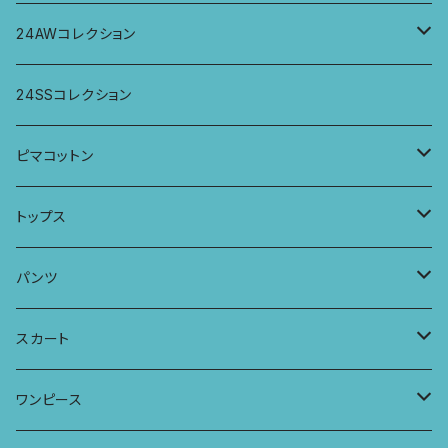
パンツ
パンツ
トップス
24AWコレクション
ワンピース
スカート
パンツ
ワイドパンツ
24SSコレクション
パーカー
ワンピース
ロングスリーブトップス
ピマコットン
ロングスリーブワンピース
Tシャツ
トップス
Tシャツ
フレンチスリーブラウス
タンクトップ・キャミソール
パンツ
タンクトップ
パーカー
サーフパンツ
ワイドTシャツ
アラジンパンツ
スカート
キャミソール
ワンピース
ドレス
チュニックTシャツ
ポケット付きアラジンパンツ
マキシスカート
ワンピース