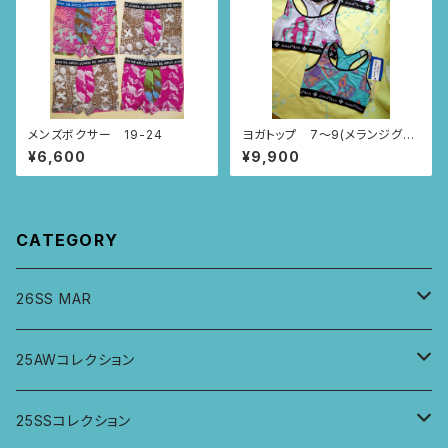
メンズボクサー 19-24
ヨガトップ 7〜9(メランジグレ
ー・水色/ポンチパンチ柄)
¥6,600
¥9,900
CATEGORY
26SS MAR
トップス
25AWコレクション
ジャケット、羽織
トップス
25SSコレクション