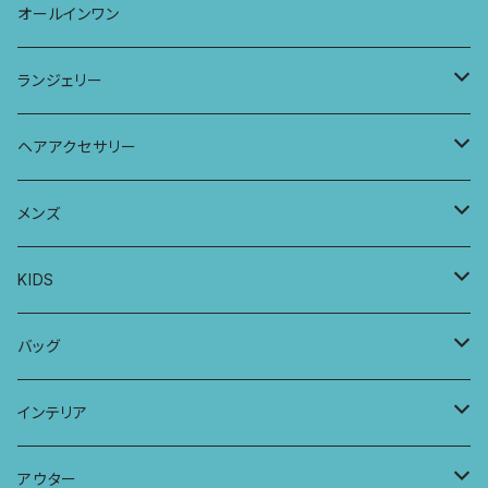
ストール
七分袖トップス
ワイドパンツ
ワンピース
オールインワン
ラグランスリーブトップス
ポケット付きワイドパンツ
オールインワン
ランジェリー
レギンス
スリップワンピース
ブラ
ヘアアクセサリー
ヨガトップ
バブーチャ
ビルヘンワンピース
ショーツ
リボンシュシュ
メンズ
カシュクールブラ
プレーンショーツ
半袖ワンピース
シュシュ
メンズボクサー
KIDS
パッチワークブラ
ボンバチャショーツ
ヘアターバン
パンツ
KIDS 羽根つきTシャツ
バッグ
カミラブラブラ
パッチワークショーツ
三つ編み紐
トップス
KIDS Tシャツ
PCケース
インテリア
ビスチェブラ
ミバンダショーツ
KIDS ロングスリーブトップス
マルシェバッグ
カーテン
アウター