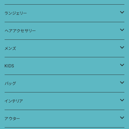
ラグランスリーブトップス
ポケット付きワイドパンツ
オールインワン
ランジェリー
レギンス
スリップワンピース
ブラ
ヘアアクセサリー
ヨガトップ
バブーチャ
ビルヘンワンピース
ショーツ
リボンシュシュ
メンズ
カシュクールブラ
プレーンショーツ
半袖ワンピース
シュシュ
メンズボクサー
KIDS
パッチワークブラ
ボンバチャショーツ
ヘアターバン
パンツ
KIDS 羽根つきTシャツ
バッグ
カミラブラブラ
パッチワークショーツ
三つ編み紐
トップス
KIDS Tシャツ
PCケース
インテリア
ビスチェブラ
ミバンダショーツ
KIDS ロングスリーブトップス
マルシェバッグ
カーテン
アウター