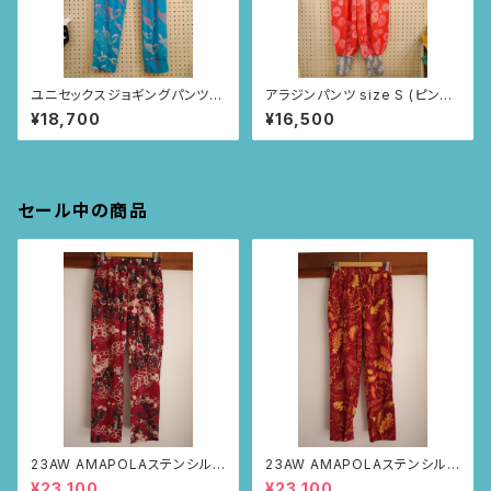
ユニセックスジョギングパンツ
アラジンパンツ size S (ピンク/
Sサイズ (ターコイズブルー/ト
毛糸柄)
¥18,700
¥16,500
ゥカン柄)
セール中の商品
23AW AMAPOLAステンシルパ
23AW AMAPOLAステンシルパ
ンツ(ボルドー・サボテンの山道
ンツ(ボルドー・リーフ柄)
¥23,100
¥23,100