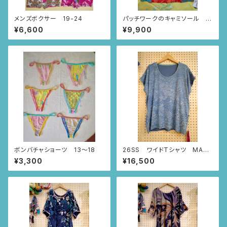
メンズボクサー 19-24
パッチワークのキャミソール 2
0
¥6,600
¥9,900
ボンバチャショーツ 13〜18
26SS ワイドTシャツ MAR
BUDDHA (スモーキーブルー/
¥3,300
¥16,500
Sサイズ)