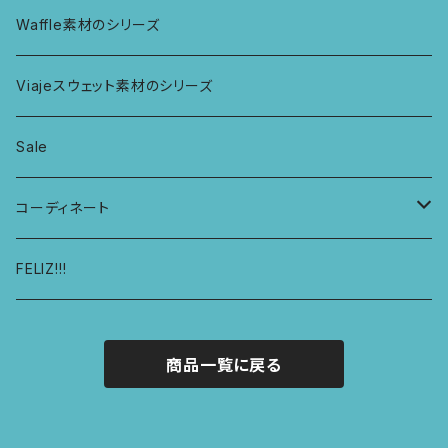
ボンバショーツ
KIDS ラグランスリーブ長袖トップス
ラグ
パーカー
Waffle素材のシリーズ
ハシゴショーツ
KIDS アラジンパンツ
なべつかみ
ジャケット
Viajeスウェット素材のシリーズ
総レースショーツ
KIDS ジョギングパンツ
プフ
Sale
レディースボクサー
KIDS レギンス
コーディネート
キュロットショーツ
KIDS スウェットパーカー
コーディネート1
FELIZ!!!
商品一覧に戻る