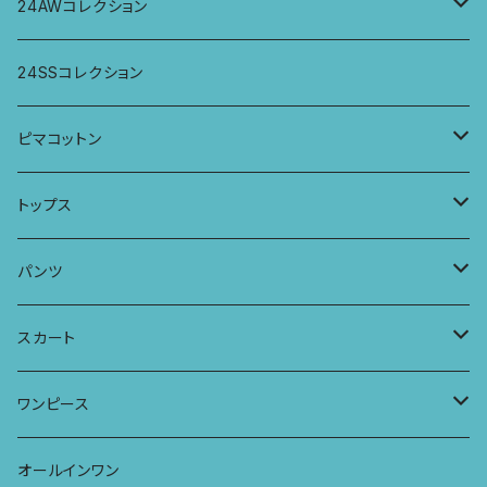
パンツ
パンツ
トップス
24AWコレクション
ワンピース
スカート
パンツ
ワイドパンツ
24SSコレクション
パーカー
ワンピース
ロングスリーブトップス
ピマコットン
ロングスリーブワンピース
Tシャツ
トップス
Tシャツ
フレンチスリーブラウス
タンクトップ・キャミソール
パンツ
タンクトップ
パーカー
サーフパンツ
ワイドTシャツ
アラジンパンツ
スカート
キャミソール
ワンピース
ドレス
チュニックTシャツ
ポケット付きアラジンパンツ
マキシスカート
ワンピース
ストール
七分袖トップス
ワイドパンツ
ワンピース
オールインワン