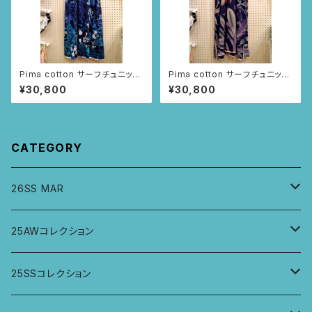
Pima cotton サーフチュニック
Pima cotton サーフチュニック
(ネイビー・いちじく柄)
(ネイビー・アイリス柄)
¥30,800
¥30,800
CATEGORY
26SS MAR
トップス
25AWコレクション
ジャケット、羽織
トップス
25SSコレクション