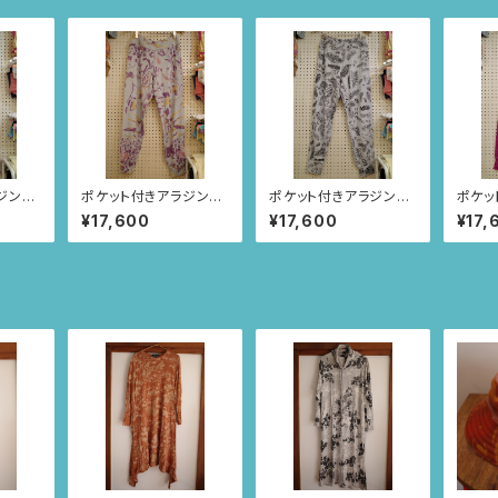
ジンパ
ポケット付きアラジンパ
ポケット付きアラジンパ
ポケッ
スモーキ
ンツ size XL(メランジ
ンツ size L(メランジグ
ンツ s
¥17,600
¥17,600
¥17,
サの羽
グレー/お花とちょうちょ
レー/ルイーサの羽根
スプレ
柄) 71
柄) 70