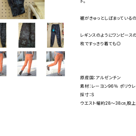
ト。
裾がきゅっとしぼまっている
レギンスのようにワンピース
枚ですっきり着ても◎
原産国：アルゼンチン
素材：レーヨン96％ ポリウ
採寸：S
ウエスト幅約28〜38㎝,股上約