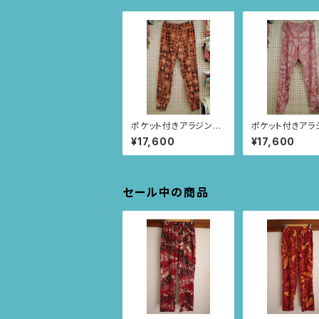
ポケット付きアラジンパ
ポケット付きアラ
ンツ size XL(オレン
ンツ size XL(
¥17,600
¥17,600
ジ/スクエアニャンドゥ
ーピンク/ルイー
ティ柄) 74
根柄) 75
セール中の商品