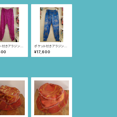
ト付きアラジンパ
ポケット付きアラジンパ
ize L(パープル/
ンツ size M(ブルー/つ
600
¥17,600
ー柄) 69
づきニャンドゥティ柄)
61