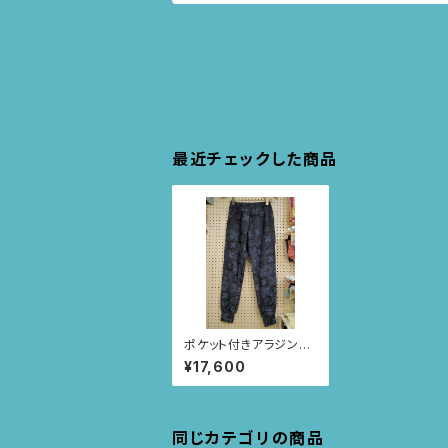
最近チェックした商品
ポケット付きアラジンパ
ンツ size S(ダークネ
¥17,600
イビー/スクエアニャン
ドゥティ柄) 65
同じカテゴリの商品