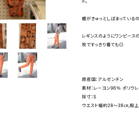
ト。
裾がきゅっとしぼまっている
レギンスのようにワンピース
枚ですっきり着ても◎
原産国：アルゼンチン
素材：レーヨン96％ ポリウ
採寸：S
ウエスト幅約28〜38㎝,股上約