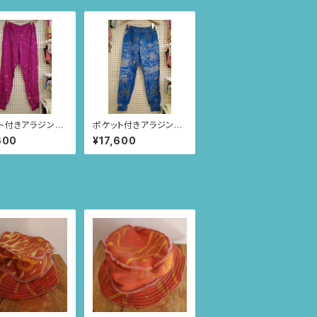
ト付きアラジンパ
ポケット付きアラジンパ
ize L(パープル/
ンツ size M(ブルー/つ
600
¥17,600
ー柄) 69
づきニャンドゥティ柄)
61