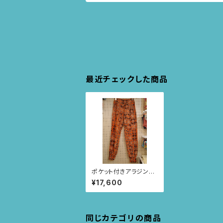
最近チェックした商品
ポケット付きアラジンパ
ンツ size S(オレンジ/
¥17,600
スクエアニャンドゥティ
柄) 59
同じカテゴリの商品