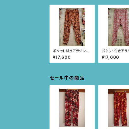
ポケット付きアラジンパ
ポケット付きアラ
ンツ size XL(オレン
ンツ size XL(
¥17,600
¥17,600
ジ/スクエアニャンドゥ
ーピンク/ルイー
ティ柄) 74
根柄) 75
セール中の商品