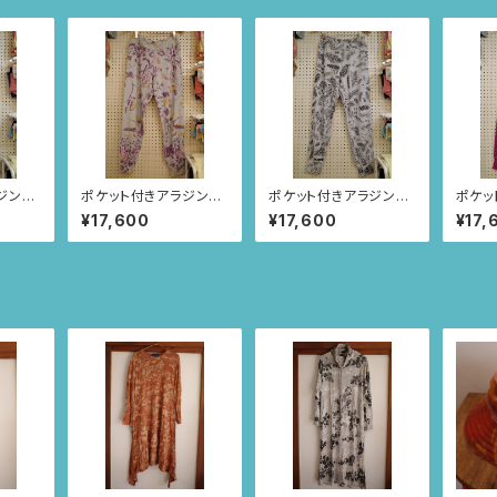
ジンパ
ポケット付きアラジンパ
ポケット付きアラジンパ
ポケッ
スモーキ
ンツ size XL(メランジ
ンツ size L(メランジグ
ンツ s
¥17,600
¥17,600
¥17,
サの羽
グレー/お花とちょうちょ
レー/ルイーサの羽根
スプレ
柄) 71
柄) 70