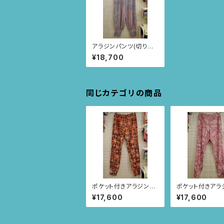
アラジンパンツ(切り替
えポケット付き) size
¥18,700
L (メランジグレー/ペイ
ズリー柄) 48
同じカテゴリの商品
ポケット付きアラジンパ
ポケット付きアラ
ンツ size XL(オレン
ンツ size XL(
¥17,600
¥17,600
ジ/スクエアニャンドゥ
ーピンク/ルイー
ティ柄) 74
根柄) 75