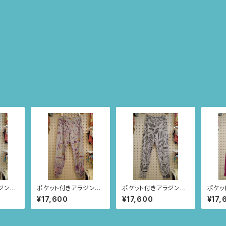
ジンパ
ポケット付きアラジンパ
ポケット付きアラジンパ
ポケッ
スモーキ
ンツ size XL(メランジ
ンツ size L(メランジグ
ンツ s
¥17,600
¥17,600
¥17,
サの羽
グレー/お花とちょうちょ
レー/ルイーサの羽根
スプレ
柄) 71
柄) 70