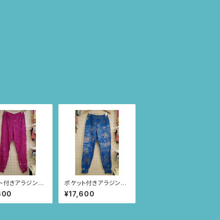
ト付きアラジンパ
ポケット付きアラジンパ
ize L(パープル/
ンツ size M(ブルー/つ
600
¥17,600
ー柄) 69
づきニャンドゥティ柄)
61