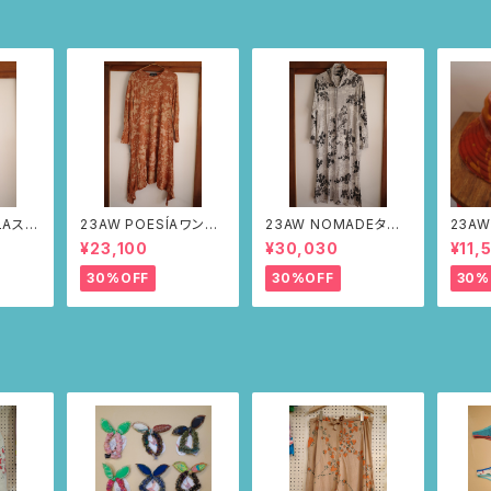
LAステ
23AW POESÍAワンピ
23AW NOMADEター
23AW
ルドー・
ース(ブラウン・サボテン
トルワンピース(メランジ
ット（
¥23,100
¥30,030
¥11,
の山道柄)
グレー・サボテンの山道
柄）
柄)
30%OFF
30%OFF
30%