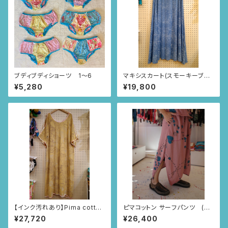
ブディブディショーツ 1〜6
マキシスカート(スモーキーブル
ー/MAR柄)
¥5,280
¥19,800
【インク汚れあり】Pima cotton
ピマコットン サーフパンツ (ス
サーフチュニック(マスタードイ
モーキーピンク/いちごとあり柄)
¥27,720
¥26,400
エロー・いちじく柄)