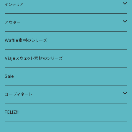
パッチワークショーツ
三つ編み紐
トップス
KIDS Tシャツ
PCケース
インテリア
ビスチェブラ
ミバンダショーツ
KIDS ロングスリーブトップス
マルシェバッグ
カーテン
アウター
ボンバショーツ
KIDS ラグランスリーブ長袖トップス
ラグ
パーカー
Waffle素材のシリーズ
ハシゴショーツ
KIDS アラジンパンツ
なべつかみ
ジャケット
Viajeスウェット素材のシリーズ
総レースショーツ
KIDS ジョギングパンツ
プフ
Sale
レディースボクサー
KIDS レギンス
コーディネート
キュロットショーツ
KIDS スウェットパーカー
コーディネート1
FELIZ!!!