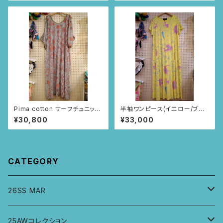
Pima cotton サーフチュニック
半袖ワンピース(イエロー/ブラ
(メランジグレー・マプチェ柄)
ジルのお花柄)
¥30,800
¥33,000
CATEGORY
26SS MAR
トップス
25AWコレクション