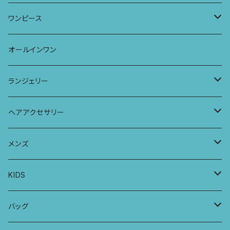
キャミソール
ワンピース
ドレス
チュニックTシャツ
ポケット付きアラジンパンツ
マキシスカート
ワンピース
ストール
七分袖トップス
ワイドパンツ
ワンピース
オールインワン
ラグランスリーブトップス
ポケット付きワイドパンツ
オールインワン
ランジェリー
レギンス
スリップワンピース
ブラ
ヘアアクセサリー
ヨガトップ
バブーチャ
ビルヘンワンピース
ショーツ
リボンシュシュ
メンズ
カシュクールブラ
プレーンショーツ
半袖ワンピース
シュシュ
メンズボクサー
KIDS
パッチワークブラ
ボンバチャショーツ
ヘアターバン
パンツ
KIDS 羽根つきTシャツ
バッグ
カミラブラブラ