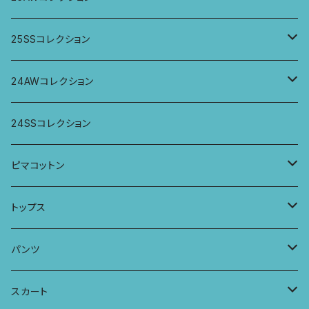
ジャケット、羽織
トップス
25SSコレクション
パンツ
パンツ
トップス
24AWコレクション
ワンピース
スカート
パンツ
ワイドパンツ
24SSコレクション
パーカー
ワンピース
ロングスリーブトップス
ピマコットン
ロングスリーブワンピース
Tシャツ
トップス
Tシャツ
フレンチスリーブラウス
タンクトップ・キャミソール
パンツ
タンクトップ
パーカー
サーフパンツ
ワイドTシャツ
アラジンパンツ
スカート