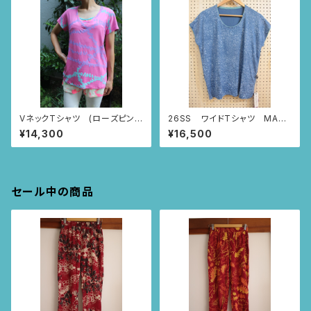
VネックTシャツ (ローズピン
26SS ワイドTシャツ MAR
ク/ツタ柄)
BUDDHA (スモーキーブルー/
¥14,300
¥16,500
Sサイズ)
セール中の商品