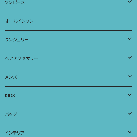
ワンピース
ドレス
チュニックTシャツ
ポケット付きアラジンパンツ
マキシスカート
ワンピース
ストール
七分袖トップス
ワイドパンツ
ワンピース
オールインワン
ラグランスリーブトップス
ポケット付きワイドパンツ
オールインワン
ランジェリー
レギンス
スリップワンピース
ブラ
ヘアアクセサリー
ヨガトップ
バブーチャ
ビルヘンワンピース
ショーツ
リボンシュシュ
メンズ
カシュクールブラ
プレーンショーツ
半袖ワンピース
シュシュ
メンズボクサー
KIDS
パッチワークブラ
ボンバチャショーツ
ヘアターバン
パンツ
KIDS 羽根つきTシャツ
バッグ
カミラブラブラ
パッチワークショーツ
三つ編み紐
トップス
KIDS Tシャツ
PCケース
インテリア