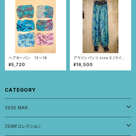
ヘアターバン 13～18
アラジンパンツ size S (ライト
ブルー/アイリス柄)
¥5,720
¥16,500
CATEGORY
26SS MAR
トップス
25AWコレクション