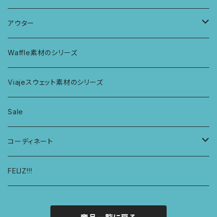
ビスチェブラ
ミバンダショーツ
KIDS ロングスリーブトップス
マルシェバッグ
カーテン
アウター
ボンバショーツ
KIDS ラグランスリーブ長袖トップス
ラグ
パーカー
Waffle素材のシリーズ
ハシゴショーツ
KIDS アラジンパンツ
なべつかみ
ジャケット
Viajeスウェット素材のシリーズ
総レースショーツ
KIDS ジョギングパンツ
プフ
Sale
レディースボクサー
KIDS レギンス
コーディネート
キュロットショーツ
KIDS スウェットパーカー
コーディネート1
FELIZ!!!