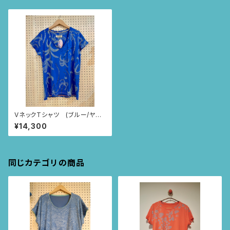
VネックTシャツ (ブルー/ヤシ
の木柄)
¥14,300
同じカテゴリの商品