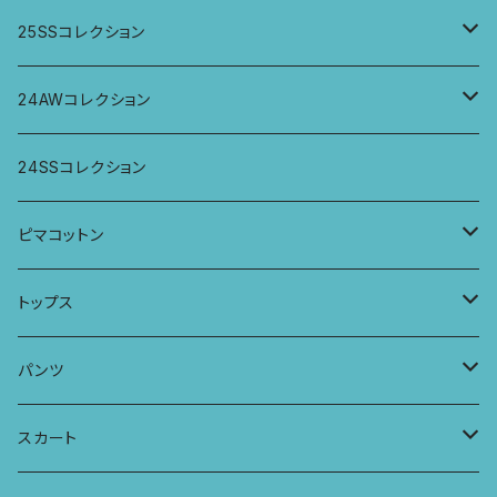
ジャケット、羽織
トップス
25SSコレクション
パンツ
パンツ
トップス
24AWコレクション
ワンピース
スカート
パンツ
ワイドパンツ
24SSコレクション
パーカー
ワンピース
ロングスリーブトップス
ピマコットン
ロングスリーブワンピース
Tシャツ
トップス
Tシャツ
フレンチスリーブラウス
タンクトップ・キャミソール
パンツ
タンクトップ
パーカー
サーフパンツ
ワイドTシャツ
アラジンパンツ
スカート
キャミソール