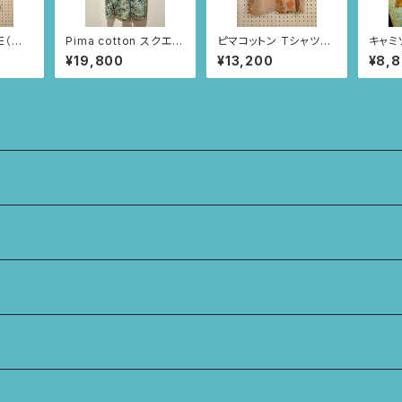
E（ベ
Pima cotton スクエア
ピマコットン Tシャツ
キャミソー
ネックブラウス (ブラッ
(ベージュ/いちごとあり
ードオ
¥19,800
¥13,200
¥8,
ク/レースとツタ柄)
柄)
ラ柄)