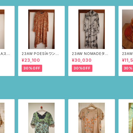
LAステ
23AW POESÍAワンピ
23AW NOMADEター
23AW
ルドー・
ース(ブラウン・サボテン
トルワンピース(メランジ
ット（
¥23,100
¥30,030
¥11,
の山道柄)
グレー・サボテンの山道
柄）
柄)
30%OFF
30%OFF
30%