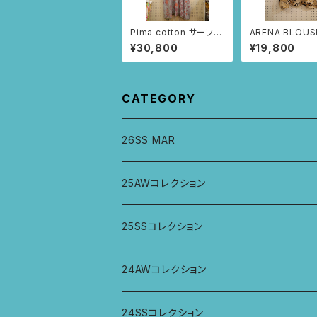
Pima cotton サーフチ
ARENA BLOUS
ュニック(メランジグレ
ージュ）
¥30,800
¥19,800
ー・マプチェ柄)
CATEGORY
26SS MAR
トップス
25AWコレクション
ジャケット、羽織
トップス
25SSコレクション
パンツ
パンツ
トップス
24AWコレクション
ワンピース
スカート
パンツ
ワイドパンツ
24SSコレクション