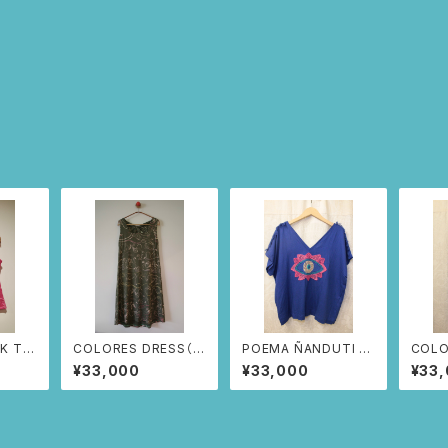
K TO
COLORES DRESS（カ
POEMA ÑANDUTI T
COLO
) Lサ
ーキ/スワン柄)
-SHIRT（ブルー）
イトブ
¥33,000
¥33,000
¥33