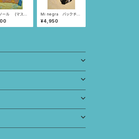
ル (マスタ
Mi negra バックチュ
レンジ/モンステ
ールショーツ（ブラック/
800
¥4,950
ならんだハート柄、ニャ
ンドゥティ柄、インドの
小花柄）