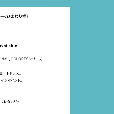
ブルー/ひまわり柄)
available
vida! 」COLORESシリーズ
ョートドレス。
インポイント。
リウレタン5％
m