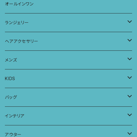
ストール
七分袖トップス
ワイドパンツ
ワンピース
オールインワン
ラグランスリーブトップス
ポケット付きワイドパンツ
オールインワン
ランジェリー
レギンス
スリップワンピース
ブラ
ヘアアクセサリー
ヨガトップ
バブーチャ
ビルヘンワンピース
ショーツ
リボンシュシュ
メンズ
カシュクールブラ
プレーンショーツ
半袖ワンピース
シュシュ
メンズボクサー
KIDS
パッチワークブラ
ボンバチャショーツ
ヘアターバン
パンツ
KIDS 羽根つきTシャツ
バッグ
カミラブラブラ
パッチワークショーツ
三つ編み紐
トップス
KIDS Tシャツ
PCケース
インテリア
ビスチェブラ
ミバンダショーツ
KIDS ロングスリーブトップス
マルシェバッグ
カーテン
アウター