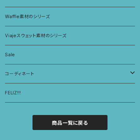
ボンバショーツ
KIDS ラグランスリーブ長袖トップス
ラグ
パーカー
Waffle素材のシリーズ
ハシゴショーツ
KIDS アラジンパンツ
なべつかみ
ジャケット
Viajeスウェット素材のシリーズ
総レースショーツ
KIDS ジョギングパンツ
プフ
Sale
レディースボクサー
KIDS レギンス
コーディネート
キュロットショーツ
KIDS スウェットパーカー
コーディネート1
FELIZ!!!
商品一覧に戻る