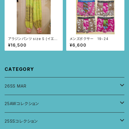
アラジンパンツ size S (イエロ
メンズボクサー 19-24
ー/レース柄)
¥16,500
¥6,600
CATEGORY
26SS MAR
トップス
25AWコレクション
ジャケット、羽織
トップス
25SSコレクション