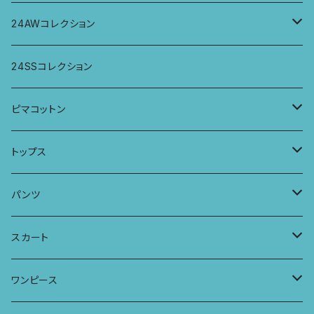
パンツ
パンツ
トップス
24AWコレクション
ワンピース
スカート
パンツ
ワイドパンツ
24SSコレクション
パーカー
ワンピース
ロングスリーブトップス
ピマコットン
ロングスリーブワンピース
Tシャツ
トップス
Tシャツ
フレンチスリーブラウス
タンクトップ・キャミソール
パンツ
タンクトップ
パーカー
サーフパンツ
ワイドTシャツ
アラジンパンツ
スカート
キャミソール
ワンピース
ドレス
チュニックTシャツ
ポケット付きアラジンパンツ
マキシスカート
ワンピース