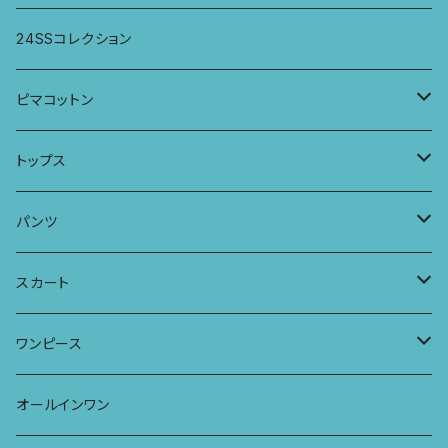
ワンピース
スカート
パンツ
ワイドパンツ
24SSコレクション
パーカー
ワンピース
ロングスリーブトップス
ピマコットン
ロングスリーブワンピース
Tシャツ
トップス
Tシャツ
フレンチスリーブラウス
タンクトップ・キャミソール
パンツ
タンクトップ
パーカー
サーフパンツ
ワイドTシャツ
アラジンパンツ
スカート
キャミソール
ワンピース
ドレス
チュニックTシャツ
ポケット付きアラジンパンツ
マキシスカート
ワンピース
ストール
七分袖トップス
ワイドパンツ
ワンピース
オールインワン