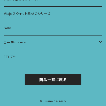
ハシゴショーツ
KIDS アラジンパンツ
なべつかみ
ジャケット
Viajeスウェット素材のシリーズ
総レースショーツ
KIDS ジョギングパンツ
プフ
Sale
レディースボクサー
KIDS レギンス
コーディネート
キュロットショーツ
KIDS スウェットパーカー
コーディネート1
FELIZ!!!
商品一覧に戻る
© Juana de Arco