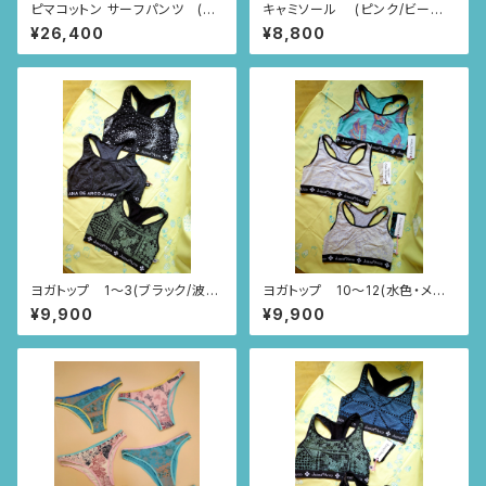
ピマコットン サーフパンツ (ス
キャミソール (ピンク/ビーナ
モーキーピンク/いちごとあり柄)
スの誕生柄)
¥26,400
¥8,800
ヨガトップ 1〜3(ブラック/波・
ヨガトップ 10〜12(水色・メラ
ニャンドゥティ・レース柄)
ンジグレー・/ポンチパンチ・レー
¥9,900
¥9,900
ス・レース柄)