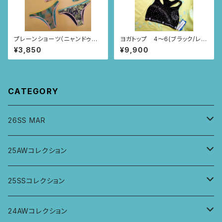
プレーンショーツ（ニャンドゥテ
ヨガトップ 4〜6(ブラック/レー
ィの風景柄）37〜42
ス・レース・波柄)
¥3,850
¥9,900
CATEGORY
26SS MAR
トップス
25AWコレクション
ジャケット、羽織
トップス
25SSコレクション
パンツ
パンツ
トップス
24AWコレクション