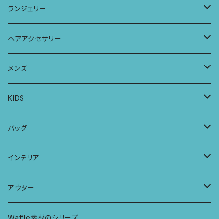
ラグランスリーブトップス
ポケット付きワイドパンツ
オールインワン
ランジェリー
レギンス
スリップワンピース
ブラ
ヘアアクセサリー
ヨガトップ
バブーチャ
ビルヘンワンピース
ショーツ
リボンシュシュ
メンズ
カシュクールブラ
プレーンショーツ
半袖ワンピース
シュシュ
メンズボクサー
KIDS
パッチワークブラ
ボンバチャショーツ
ヘアターバン
パンツ
KIDS 羽根つきTシャツ
バッグ
カミラブラブラ
パッチワークショーツ
三つ編み紐
トップス
KIDS Tシャツ
PCケース
インテリア
ビスチェブラ
ミバンダショーツ
KIDS ロングスリーブトップス
マルシェバッグ
カーテン
アウター
ボンバショーツ
KIDS ラグランスリーブ長袖トップス
ラグ
パーカー
Waffle素材のシリーズ