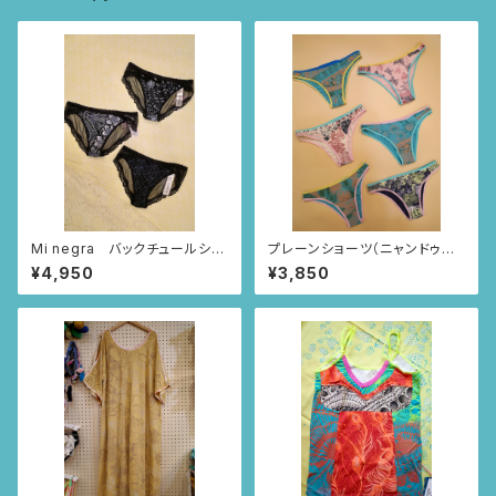
Mi negra バックチュールショ
プレーンショーツ（ニャンドゥテ
ーツ（ブラック/ならんだハート
ィの風景柄）37〜42
¥4,950
¥3,850
柄、ニャンドゥティ柄、インドの小
花柄）