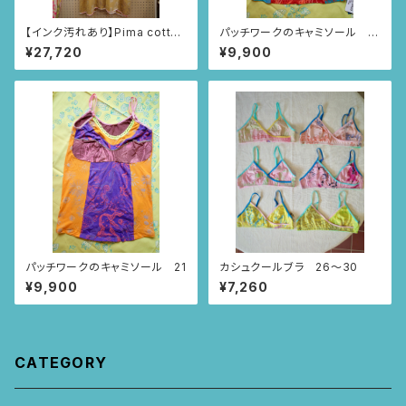
【インク汚れあり】Pima cotton
パッチワークのキャミソール 2
サーフチュニック(マスタードイ
0
¥27,720
¥9,900
エロー・いちじく柄)
パッチワークのキャミソール 21
カシュクールブラ 26〜30
¥9,900
¥7,260
CATEGORY