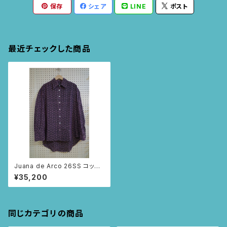
保存
シェア
LINE
ポスト
最近チェックした商品
Juana de Arco 26SS コット
ン刺繍シャツ – MAR BUDDHA
¥35,200
/ 貝ボタン・ロング丈シャツ (ネ
イビー/Mサイズ)
同じカテゴリの商品