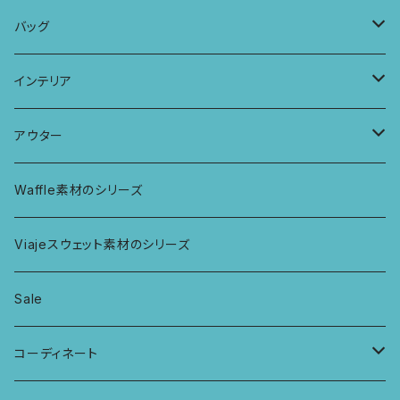
パッチワークブラ
ボンバチャショーツ
ヘアターバン
パンツ
KIDS 羽根つきTシャツ
バッグ
カミラブラブラ
パッチワークショーツ
三つ編み紐
トップス
KIDS Tシャツ
PCケース
インテリア
ビスチェブラ
ミバンダショーツ
KIDS ロングスリーブトップス
マルシェバッグ
カーテン
アウター
ボンバショーツ
KIDS ラグランスリーブ長袖トップス
ラグ
パーカー
Waffle素材のシリーズ
ハシゴショーツ
KIDS アラジンパンツ
なべつかみ
ジャケット
Viajeスウェット素材のシリーズ
総レースショーツ
KIDS ジョギングパンツ
プフ
Sale
レディースボクサー
KIDS レギンス
コーディネート
キュロットショーツ