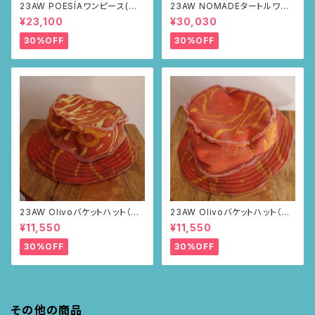
23AW POESÍAワンピース(ブラ
23AW NOMADEタートルワン
ウン・サボテンの山道柄)
ピース(メランジグレー・サボテ
¥23,100
¥30,030
ンの山道柄)
30%OFF
30%OFF
23AW Olivoバケットハット（ブ
23AW Olivoバケットハット（ブ
ラウン・ポピー柄）
ラウン・ポピー柄）
¥11,550
¥11,550
30%OFF
30%OFF
その他の商品