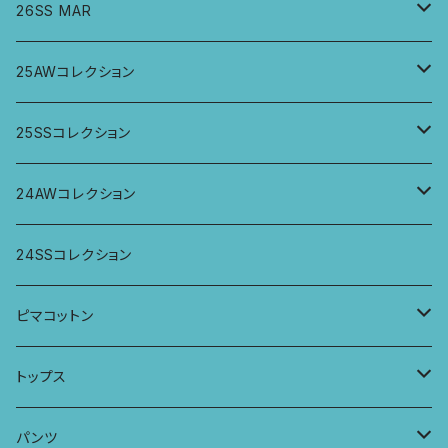
26SS MAR
トップス
25AWコレクション
ジャケット、羽織
トップス
25SSコレクション
パンツ
パンツ
トップス
24AWコレクション
ワンピース
スカート
パンツ
ワイドパンツ
24SSコレクション
パーカー
ワンピース
ロングスリーブトップス
ピマコットン
ロングスリーブワンピース
Tシャツ
トップス
Tシャツ
フレンチスリーブラウス
タンクトップ・キャミソール
パンツ