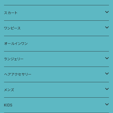
タンクトップ
パーカー
サーフパンツ
ワイドTシャツ
アラジンパンツ
スカート
キャミソール
ワンピース
ドレス
チュニックTシャツ
ポケット付きアラジンパンツ
マキシスカート
ワンピース
ストール
七分袖トップス
ワイドパンツ
ワンピース
オールインワン
ラグランスリーブトップス
ポケット付きワイドパンツ
オールインワン
ランジェリー
レギンス
スリップワンピース
ブラ
ヘアアクセサリー
ヨガトップ
バブーチャ
ビルヘンワンピース
ショーツ
リボンシュシュ
メンズ
カシュクールブラ
プレーンショーツ
半袖ワンピース
シュシュ
メンズボクサー
KIDS