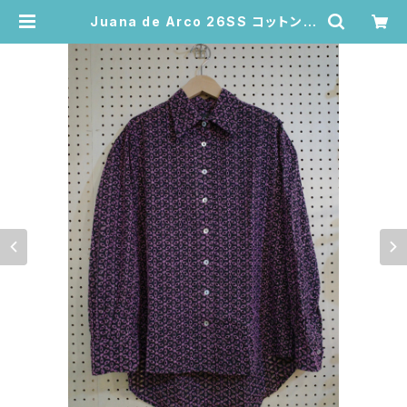
Juana de Arco 26SS コットン刺
繍シャツ – MAR BUDDHA / 貝ボタ
ン・ロング丈シャツ (ネイビー/Mサ
イズ) | Juana de Arco