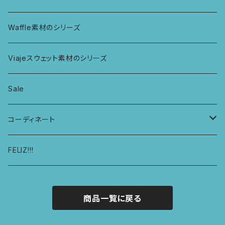
ボンバショーツ
KIDS ラグランスリーブ長袖トップス
ラグ
パーカー
Waffle素材のシリーズ
ハシゴショーツ
KIDS アラジンパンツ
なべつかみ
ジャケット
Viajeスウェット素材のシリーズ
総レースショーツ
KIDS ジョギングパンツ
プフ
Sale
レディースボクサー
KIDS レギンス
コーディネート
キュロットショーツ
KIDS スウェットパーカー
コーディネート1
FELIZ!!!
商品一覧に戻る