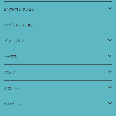
パンツ
パンツ
トップス
24AWコレクション
ワンピース
スカート
パンツ
ワイドパンツ
24SSコレクション
パーカー
ワンピース
ロングスリーブトップス
ピマコットン
ロングスリーブワンピース
Tシャツ
トップス
Tシャツ
フレンチスリーブラウス
タンクトップ・キャミソール
パンツ
タンクトップ
パーカー
サーフパンツ
ワイドTシャツ
アラジンパンツ
スカート
キャミソール
ワンピース
ドレス
チュニックTシャツ
ポケット付きアラジンパンツ
マキシスカート
ワンピース