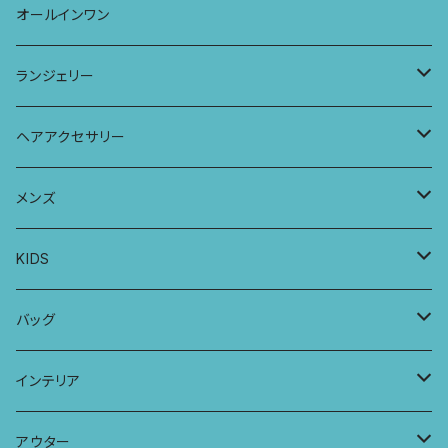
ストール
七分袖トップス
ワイドパンツ
ワンピース
オールインワン
ラグランスリーブトップス
ポケット付きワイドパンツ
オールインワン
ランジェリー
レギンス
スリップワンピース
ブラ
ヘアアクセサリー
ヨガトップ
バブーチャ
ビルヘンワンピース
ショーツ
リボンシュシュ
メンズ
カシュクールブラ
プレーンショーツ
半袖ワンピース
シュシュ
メンズボクサー
KIDS
パッチワークブラ
ボンバチャショーツ
ヘアターバン
パンツ
KIDS 羽根つきTシャツ
バッグ
カミラブラブラ
パッチワークショーツ
三つ編み紐
トップス
KIDS Tシャツ
PCケース
インテリア
ビスチェブラ
ミバンダショーツ
KIDS ロングスリーブトップス
マルシェバッグ
カーテン
アウター