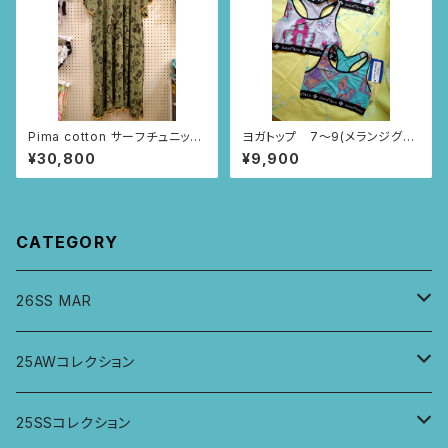
Pima cotton サーフチュニック
ヨガトップ 7〜9(メランジグレ
(カーキ・パンジー柄)
ー・水色/ポンチパンチ柄)
¥30,800
¥9,900
CATEGORY
26SS MAR
トップス
25AWコレクション
ジャケット、羽織
トップス
25SSコレクション