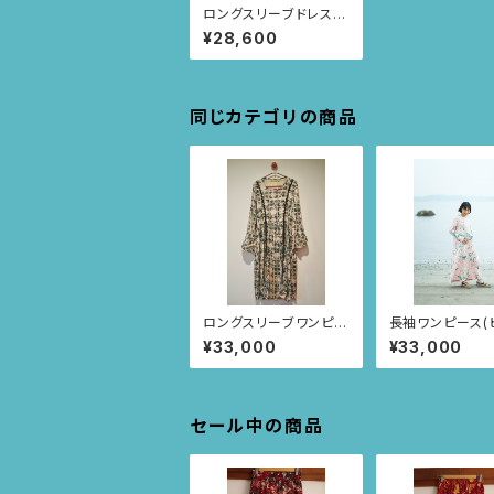
ロングスリーブドレス
（パープル/ポピーの柄）
¥28,600
同じカテゴリの商品
ロングスリーブワンピー
長袖ワンピース(
ス （ピンクベージュ/ス
馬柄)
¥33,000
¥33,000
クエアニャンドゥティ
柄）
セール中の商品