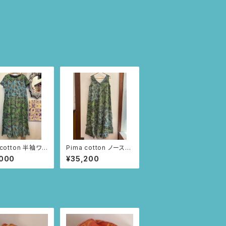
 cotton 半袖ワン
Pima cotton ノースリ
 (ダークネイビ
ーブドレス (ブラック/
,000
¥35,200
タとレース柄)
レースとツタ柄)