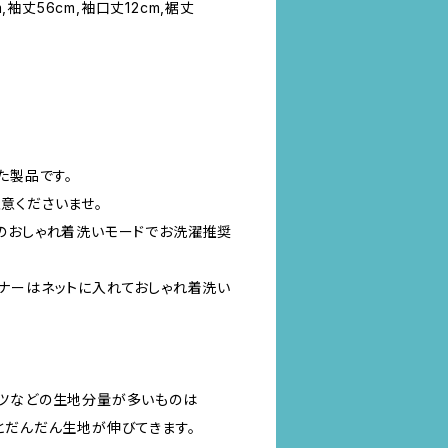
m,袖丈56cm,袖口丈12cm,裾丈
た製品です。
意くださいませ。
のおしゃれ着洗いモードでお洗濯推奨
ナーはネットに入れておしゃれ着洗い
、
ツなどの生地分量が多いものは
とだんだん生地が伸びてきます。