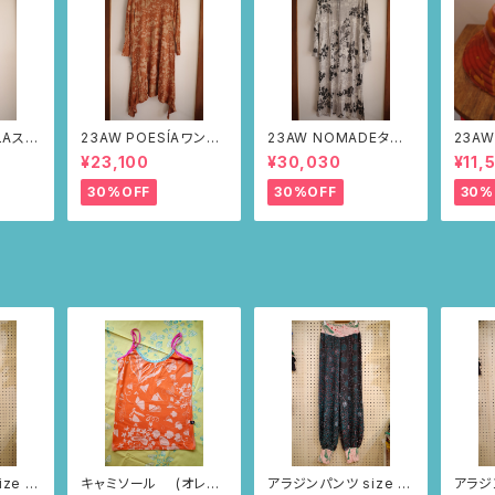
LAステ
23AW POESÍAワンピ
23AW NOMADEター
23AW
ルドー・
ース(ブラウン・サボテン
トルワンピース(メランジ
ット（
¥23,100
¥30,030
¥11,
の山道柄)
グレー・サボテンの山道
柄）
柄)
30%OFF
30%OFF
30%
ze S
キャミソール (オレン
アラジンパンツ size M
アラジン