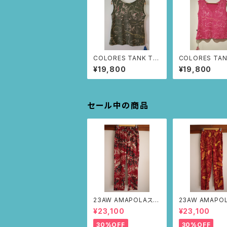
COLORES TANK TO
COLORES TAN
P（カーキ/白鳥柄) M
P（ピンク/白鳥柄
¥19,800
¥19,800
サイズ
イズ
セール中の商品
23AW AMAPOLAステ
23AW AMAPO
ンシルパンツ(ボルドー・
ンシルパンツ(ボ
¥23,100
¥23,100
サボテンの山道柄)
リーフ柄)
30%OFF
30%OFF