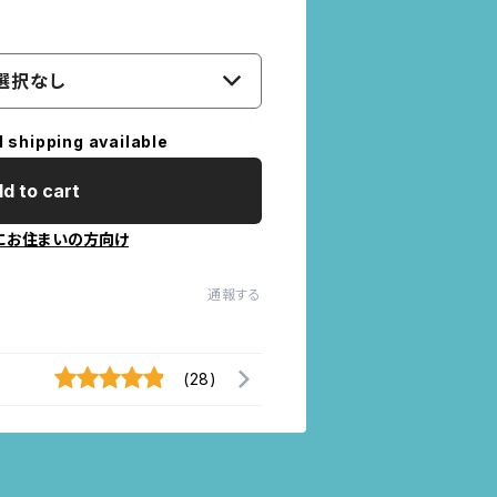
選択なし
l shipping available
d to cart
にお住まいの方向け
通報する
(28)