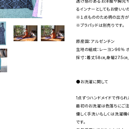
透け感のあるお洋服や胸元
るインナーとしてもお使いい
※１点もののため柄の出方が
※ブラパッドは別売りです。
原産国：アルゼンチン
生地の組成：レーヨン96％ 
採寸：着丈58㎝,身幅27.5
●お洗濯に関して
1点ずつハンドメイドで作られ
最初のお洗濯は色落ちにご注
優しく手洗いもしくは洗濯機
です。