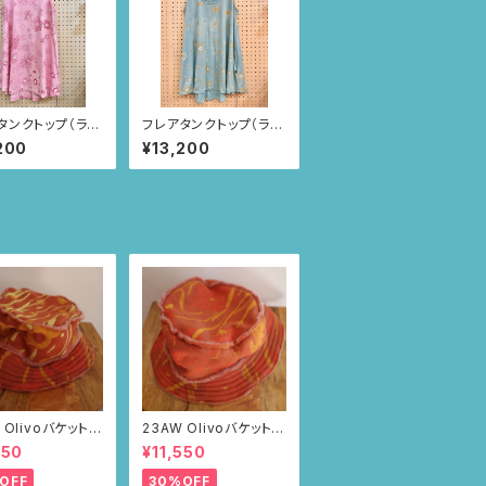
タンクトップ（ライ
フレアタンクトップ（ライ
ク/カモミール柄）
トブルー/カモミール柄）
200
¥13,200
 Olivoバケットハ
23AW Olivoバケットハ
ブラウン・ポピー
ット（ブラウン・ポピー
550
¥11,550
柄）
OFF
30%OFF