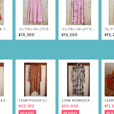
K TO
フレアタンクトップ（ライ
フレアタンクトップ（ライ
フレア
) Lサ
トピンク/カモミール柄）
トピンク/カモミール柄）
トピン
¥13,200
¥13,200
¥13,
LAステ
23AW POESÍAワンピ
23AW NOMADEター
23AW
ルドー・
ース(ブラウン・サボテン
トルワンピース(メランジ
ット（
¥23,100
¥30,030
¥11,
の山道柄)
グレー・サボテンの山道
柄）
柄)
30%OFF
30%OFF
30%