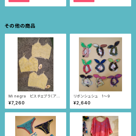
その他の商品
Mi negra ビスチェブラ（アイ
リボンシュシュ 1〜9
ボリー/ならんだハート柄、ニャ
¥7,260
¥2,640
ンドゥティ柄、インドの小花柄）