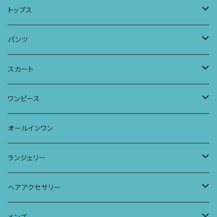
ロングスリーブワンピース
Tシャツ
トップス
Tシャツ
フレンチスリーブラウス
タンクトップ・キャミソール
パンツ
タンクトップ
パーカー
サーフパンツ
ワイドTシャツ
アラジンパンツ
スカート
キャミソール
ワンピース
ドレス
チュニックTシャツ
ポケット付きアラジンパンツ
マキシスカート
ワンピース
ストール
七分袖トップス
ワイドパンツ
ワンピース
オールインワン
ラグランスリーブトップス
ポケット付きワイドパンツ
オールインワン
ランジェリー
レギンス
スリップワンピース
ブラ
ヘアアクセサリー
ヨガトップ
バブーチャ
ビルヘンワンピース
ショーツ
リボンシュシュ
メンズ