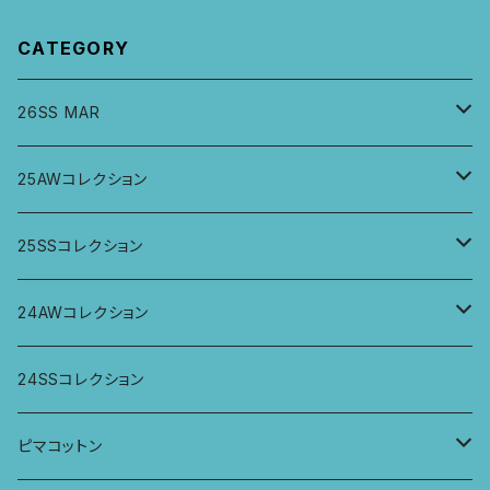
CATEGORY
26SS MAR
トップス
25AWコレクション
ジャケット、羽織
トップス
25SSコレクション
パンツ
パンツ
トップス
24AWコレクション
ワンピース
スカート
パンツ
ワイドパンツ
24SSコレクション
パーカー
ワンピース
ロングスリーブトップス
ピマコットン