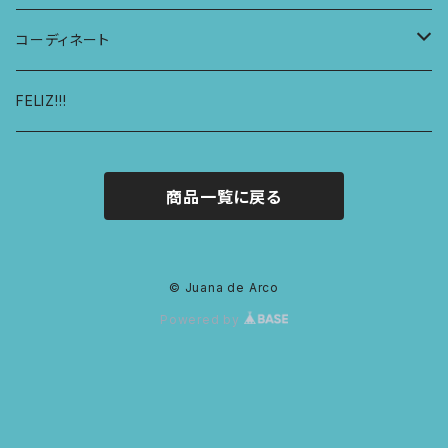
レディースボクサー
KIDS レギンス
コーディネート
キュロットショーツ
KIDS スウェットパーカー
コーディネート1
FELIZ!!!
商品一覧に戻る
© Juana de Arco
Powered by