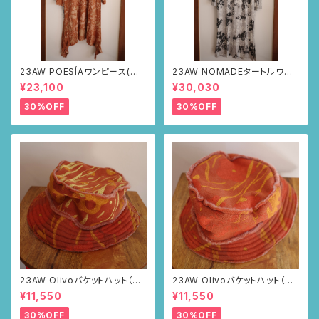
23AW POESÍAワンピース(ブラ
23AW NOMADEタートルワン
ウン・サボテンの山道柄)
ピース(メランジグレー・サボテ
¥23,100
¥30,030
ンの山道柄)
30%OFF
30%OFF
23AW Olivoバケットハット（ブ
23AW Olivoバケットハット（ブ
ラウン・ポピー柄）
ラウン・ポピー柄）
¥11,550
¥11,550
30%OFF
30%OFF