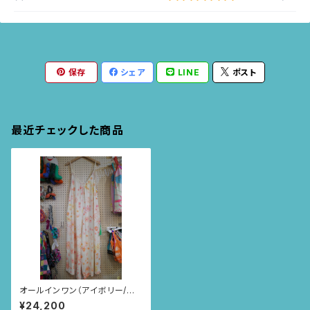
保存
シェア
LINE
ポスト
最近チェックした商品
オールインワン（アイボリー/カ
モミール柄）
¥24,200