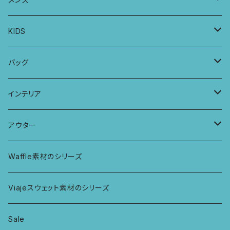
カシュクールブラ
プレーンショーツ
半袖ワンピース
シュシュ
メンズボクサー
KIDS
パッチワークブラ
ボンバチャショーツ
ヘアターバン
パンツ
KIDS 羽根つきTシャツ
バッグ
カミラブラブラ
パッチワークショーツ
三つ編み紐
トップス
KIDS Tシャツ
PCケース
インテリア
ビスチェブラ
ミバンダショーツ
KIDS ロングスリーブトップス
マルシェバッグ
カーテン
アウター
ボンバショーツ
KIDS ラグランスリーブ長袖トップス
ラグ
パーカー
Waffle素材のシリーズ
ハシゴショーツ
KIDS アラジンパンツ
なべつかみ
ジャケット
Viajeスウェット素材のシリーズ
総レースショーツ
KIDS ジョギングパンツ
プフ
Sale