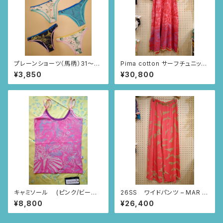
プレーンショーツ（馬柄）31〜3
Pima cotton サーフチュニック
6
(レッド・つづきニャンドゥティ柄)
¥3,850
¥30,800
キャミソール (ピンク/ビーナ
26SS ワイドパンツ – MAR B
スの誕生柄)
UDDHA (ピンク/コンドル柄)
¥8,800
¥26,400