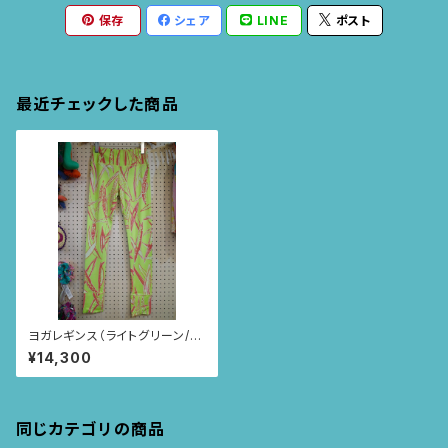
保存
シェア
LINE
ポスト
最近チェックした商品
ヨガレギンス（ライトグリーン/ユ
ーカリ柄)
¥14,300
同じカテゴリの商品