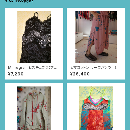
その他の商品
Mi negra ビスチェブラ（ブラ
ピマコットン サーフパンツ (ス
ック/ならんだハート柄、ニャンド
モーキーピンク/いちごとあり柄)
¥7,260
¥26,400
ゥティ柄、インドの小花柄）