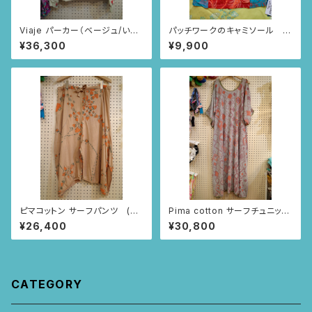
Viaje パーカー（ベージュ/いち
パッチワークのキャミソール 2
ごとあり柄）
0
¥36,300
¥9,900
ピマコットン サーフパンツ (ベ
Pima cotton サーフチュニック
ージュ/いちごとあり柄)
(メランジグレー・マプチェ柄)
¥26,400
¥30,800
CATEGORY