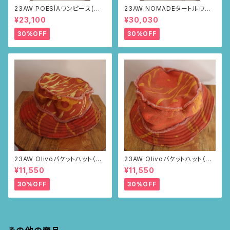
23AW POESÍAワンピース(ブラ
23AW NOMADEタートルワン
ウン・サボテンの山道柄)
ピース(メランジグレー・サボテ
¥23,100
¥30,030
ンの山道柄)
30%OFF
30%OFF
23AW Olivoバケットハット（ブ
23AW Olivoバケットハット（ブ
ラウン・ポピー柄）
ラウン・ポピー柄）
¥11,550
¥11,550
30%OFF
30%OFF