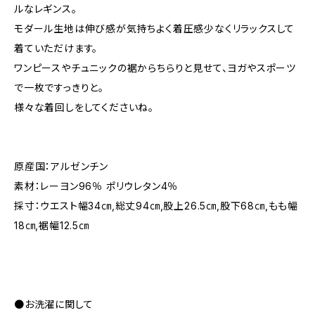
ルなレギンス。
モダール生地は伸び感が気持ちよく着圧感少なくリラックスして
着ていただけます。
ワンピースやチュニックの裾からちらりと見せて、ヨガやスポーツ
で一枚ですっきりと。
様々な着回しをしてくださいね。
原産国：アルゼンチン
素材：レーヨン96％ ポリウレタン4％
採寸：ウエスト幅34㎝,総丈94㎝,股上26.5㎝,股下68㎝,もも幅
18㎝,裾幅12.5㎝
●お洗濯に関して