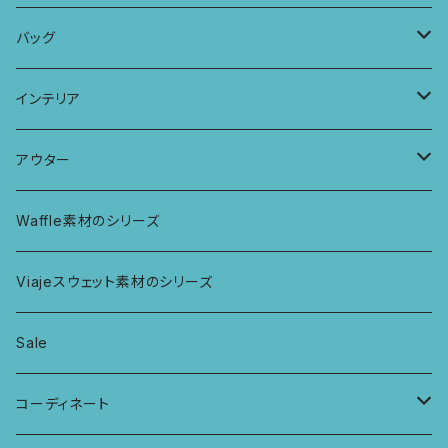
パッチワークブラ
ボンバチャショーツ
ヘアターバン
パンツ
KIDS 羽根つきTシャツ
バッグ
カミラブラブラ
パッチワークショーツ
三つ編み紐
トップス
KIDS Tシャツ
PCケース
インテリア
ビスチェブラ
ミバンダショーツ
KIDS ロングスリーブトップス
マルシェバッグ
カーテン
アウター
ボンバショーツ
KIDS ラグランスリーブ長袖トップス
ラグ
パーカー
Waffle素材のシリーズ
ハシゴショーツ
KIDS アラジンパンツ
なべつかみ
ジャケット
Viajeスウェット素材のシリーズ
総レースショーツ
KIDS ジョギングパンツ
プフ
Sale
レディースボクサー
KIDS レギンス
コーディネート
キュロットショーツ