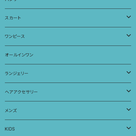
タンクトップ
パーカー
サーフパンツ
ワイドTシャツ
アラジンパンツ
スカート
キャミソール
ワンピース
ドレス
チュニックTシャツ
ポケット付きアラジンパンツ
マキシスカート
ワンピース
ストール
七分袖トップス
ワイドパンツ
ワンピース
オールインワン
ラグランスリーブトップス
ポケット付きワイドパンツ
オールインワン
ランジェリー
レギンス
スリップワンピース
ブラ
ヘアアクセサリー
ヨガトップ
バブーチャ
ビルヘンワンピース
ショーツ
リボンシュシュ
メンズ
カシュクールブラ
プレーンショーツ
半袖ワンピース
シュシュ
メンズボクサー
KIDS