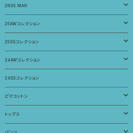
26SS MAR
トップス
25AWコレクション
ジャケット、羽織
トップス
25SSコレクション
パンツ
パンツ
トップス
24AWコレクション
ワンピース
スカート
パンツ
ワイドパンツ
24SSコレクション
パーカー
ワンピース
ロングスリーブトップス
ピマコットン
ロングスリーブワンピース
Tシャツ
トップス
Tシャツ
フレンチスリーブラウス
タンクトップ・キャミソール
パンツ