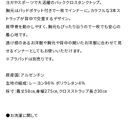
ヨガやスポーツで大活躍のバッククロスタンクトップ。
胸元はパッドポケット付きで一枚でインナーに。カラフルな3本ス
トラップが背中で交差するデザイン。
肩甲骨を動かしやすく、胸元もぴったり沿うので一枚でも安心の
着心地です。
透け感のあるお洋服や胸元や背中の開いたお洋服に合わせて見
せるインナーとしてもお使いいただけます。
※ブラパッドは別売りです。
原産国：アルゼンチン
生地の組成：レーヨン96％ ポリウレタン4％
採寸：着丈58㎝,身幅27.5㎝,クロスストラップ長さ30㎝
●お洗濯に関して