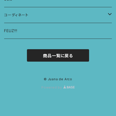
レディースボクサー
KIDS レギンス
コーディネート
キュロットショーツ
KIDS スウェットパーカー
コーディネート1
FELIZ!!!
商品一覧に戻る
© Juana de Arco
Powered by