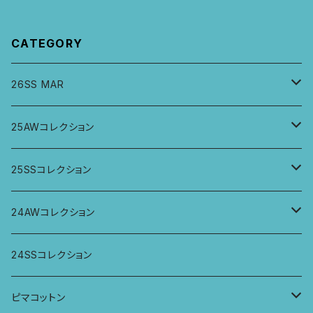
CATEGORY
26SS MAR
トップス
25AWコレクション
ジャケット、羽織
トップス
25SSコレクション
パンツ
パンツ
トップス
24AWコレクション
ワンピース
スカート
パンツ
ワイドパンツ
24SSコレクション
パーカー
ワンピース
ロングスリーブトップス
ピマコットン