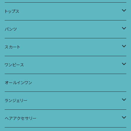
ロングスリーブワンピース
Tシャツ
トップス
Tシャツ
フレンチスリーブラウス
タンクトップ・キャミソール
パンツ
タンクトップ
パーカー
サーフパンツ
ワイドTシャツ
アラジンパンツ
スカート
キャミソール
ワンピース
ドレス
チュニックTシャツ
ポケット付きアラジンパンツ
マキシスカート
ワンピース
ストール
七分袖トップス
ワイドパンツ
ワンピース
オールインワン
ラグランスリーブトップス
ポケット付きワイドパンツ
オールインワン
ランジェリー
レギンス
スリップワンピース
ブラ
ヘアアクセサリー