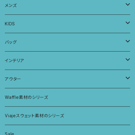
ヨガトップ
バブーチャ
ビルヘンワンピース
ショーツ
リボンシュシュ
メンズ
カシュクールブラ
プレーンショーツ
半袖ワンピース
シュシュ
メンズボクサー
KIDS
パッチワークブラ
ボンバチャショーツ
ヘアターバン
パンツ
KIDS 羽根つきTシャツ
バッグ
カミラブラブラ
パッチワークショーツ
三つ編み紐
トップス
KIDS Tシャツ
PCケース
インテリア
ビスチェブラ
ミバンダショーツ
KIDS ロングスリーブトップス
マルシェバッグ
カーテン
アウター
ボンバショーツ
KIDS ラグランスリーブ長袖トップス
ラグ
パーカー
Waffle素材のシリーズ
ハシゴショーツ
KIDS アラジンパンツ
なべつかみ
ジャケット
Viajeスウェット素材のシリーズ
総レースショーツ
KIDS ジョギングパンツ
プフ
Sale