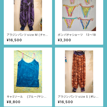
アラジンパンツ size M (チャコ
ボンバチャショーツ 13〜18
ールグレー/アイリス柄)
¥16,500
¥3,300
キャミソール (ブルー/ヤシの
アラジンパンツ size S (オレン
木柄)
ジ/スクエアニャンドゥティ柄)
¥8,800
¥16,500