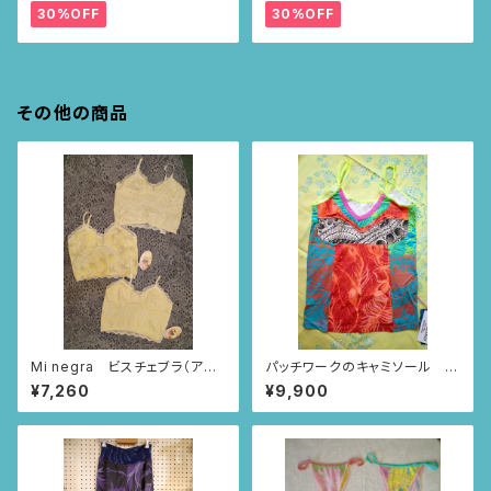
30%OFF
30%OFF
その他の商品
Mi negra ビスチェブラ（アイ
パッチワークのキャミソール 2
ボリー/ならんだハート柄、ニャ
0
¥7,260
¥9,900
ンドゥティ柄、インドの小花柄）