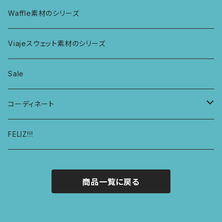
ボンバショーツ
KIDS ラグランスリーブ長袖トップス
ラグ
パーカー
Waffle素材のシリーズ
ハシゴショーツ
KIDS アラジンパンツ
なべつかみ
ジャケット
Viajeスウェット素材のシリーズ
総レースショーツ
KIDS ジョギングパンツ
プフ
Sale
レディースボクサー
KIDS レギンス
コーディネート
キュロットショーツ
KIDS スウェットパーカー
コーディネート1
FELIZ!!!
商品一覧に戻る