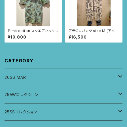
Pima cotton スクエアネックブ
アラジンパンツ size M (アイボ
ラウス (ブラック/レースとツタ
リー/ルイーサの羽根柄)
¥19,800
¥16,500
柄)
CATEGORY
26SS MAR
トップス
25AWコレクション
ジャケット、羽織
トップス
25SSコレクション