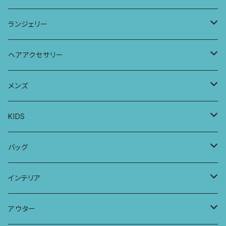
ラグランスリーブトップス
ポケット付きワイドパンツ
オールインワン
ランジェリー
レギンス
スリップワンピース
ブラ
ヘアアクセサリー
ヨガトップ
バブーチャ
ビルヘンワンピース
ショーツ
リボンシュシュ
メンズ
カシュクールブラ
プレーンショーツ
半袖ワンピース
シュシュ
メンズボクサー
KIDS
パッチワークブラ
ボンバチャショーツ
ヘアターバン
パンツ
KIDS 羽根つきTシャツ
バッグ
カミラブラブラ
パッチワークショーツ
三つ編み紐
トップス
KIDS Tシャツ
PCケース
インテリア
ビスチェブラ
ミバンダショーツ
KIDS ロングスリーブトップス
マルシェバッグ
カーテン
アウター