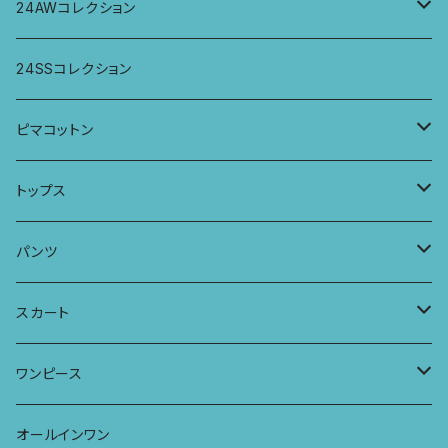
パンツ
パンツ
トップス
24AWコレクション
ワンピース
スカート
パンツ
ワイドパンツ
24SSコレクション
パーカー
ワンピース
ロングスリーブトップス
ピマコットン
ロングスリーブワンピース
Tシャツ
トップス
Tシャツ
フレンチスリーブラウス
タンクトップ・キャミソール
パンツ
タンクトップ
パーカー
サーフパンツ
ワイドTシャツ
アラジンパンツ
スカート
キャミソール
ワンピース
ドレス
チュニックTシャツ
ポケット付きアラジンパンツ
マキシスカート
ワンピース
ストール
七分袖トップス
ワイドパンツ
ワンピース
オールインワン