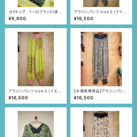
ヨガトップ 1〜3(ブラック/波・
アラジンパンツ size S (ライト
ニャンドゥティ・レース柄)
ブルー/ちょうちょとカモミール
¥9,900
¥16,500
柄)
アラジンパンツ size S (イエロ
【お客様専用品】アラジンパンツ
ー/レース柄)
size M (ライトグレー/ルイーサ
¥16,500
¥16,500
の羽根柄)