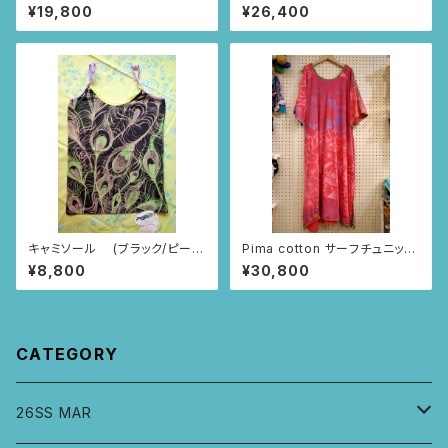
ラウス (ブラック/レースとツタ
UDDHA (ピンク/コンドル柄)
¥19,800
¥26,400
柄)
キャミソール (ブラック/ピーコ
Pima cotton サーフチュニック
ック柄)
(レッド・つづきニャンドゥティ柄)
¥8,800
¥30,800
CATEGORY
26SS MAR