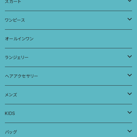
タンクトップ
パーカー
サーフパンツ
ワイドTシャツ
アラジンパンツ
スカート
キャミソール
ワンピース
ドレス
チュニックTシャツ
ポケット付きアラジンパンツ
マキシスカート
ワンピース
ストール
七分袖トップス
ワイドパンツ
ワンピース
オールインワン
ラグランスリーブトップス
ポケット付きワイドパンツ
オールインワン
ランジェリー
レギンス
スリップワンピース
ブラ
ヘアアクセサリー
ヨガトップ
バブーチャ
ビルヘンワンピース
ショーツ
リボンシュシュ
メンズ
カシュクールブラ
プレーンショーツ
半袖ワンピース
シュシュ
メンズボクサー
KIDS
パッチワークブラ
ボンバチャショーツ
ヘアターバン
パンツ
KIDS 羽根つきTシャツ
バッグ