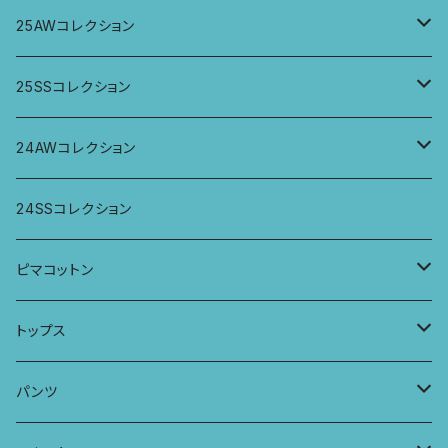
トップス
25AWコレクション
ジャケット、羽織
トップス
25SSコレクション
パンツ
パンツ
トップス
24AWコレクション
ワンピース
スカート
パンツ
ワイドパンツ
24SSコレクション
パーカー
ワンピース
ロングスリーブトップス
ピマコットン
ロングスリーブワンピース
Tシャツ
トップス
Tシャツ
フレンチスリーブラウス
タンクトップ・キャミソール
パンツ