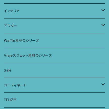
カミラブラブラ
パッチワークショーツ
三つ編み紐
トップス
KIDS Tシャツ
PCケース
インテリア
ビスチェブラ
ミバンダショーツ
KIDS ロングスリーブトップス
マルシェバッグ
カーテン
アウター
ボンバショーツ
KIDS ラグランスリーブ長袖トップス
ラグ
パーカー
Waffle素材のシリーズ
ハシゴショーツ
KIDS アラジンパンツ
なべつかみ
ジャケット
Viajeスウェット素材のシリーズ
総レースショーツ
KIDS ジョギングパンツ
プフ
Sale
レディースボクサー
KIDS レギンス
コーディネート
キュロットショーツ
KIDS スウェットパーカー
コーディネート1
FELIZ!!!