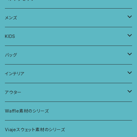
ヨガトップ
バブーチャ
ビルヘンワンピース
ショーツ
リボンシュシュ
メンズ
カシュクールブラ
プレーンショーツ
半袖ワンピース
シュシュ
メンズボクサー
KIDS
パッチワークブラ
ボンバチャショーツ
ヘアターバン
パンツ
KIDS 羽根つきTシャツ
バッグ
カミラブラブラ
パッチワークショーツ
三つ編み紐
トップス
KIDS Tシャツ
PCケース
インテリア
ビスチェブラ
ミバンダショーツ
KIDS ロングスリーブトップス
マルシェバッグ
カーテン
アウター
ボンバショーツ
KIDS ラグランスリーブ長袖トップス
ラグ
パーカー
Waffle素材のシリーズ
ハシゴショーツ
KIDS アラジンパンツ
なべつかみ
ジャケット
Viajeスウェット素材のシリーズ