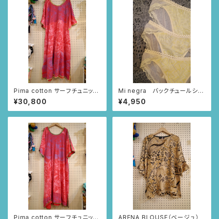
Pima cotton サーフチュニック
Mi negra バックチュールショ
(レッド・つづきニャンドゥティ柄)
ーツ（アイボリー/ならんだハー
¥30,800
¥4,950
ト柄、ニャンドゥティ柄、インドの
小花柄）
Pima cotton サーフチュニック
ARENA BLOUSE（ベージュ）