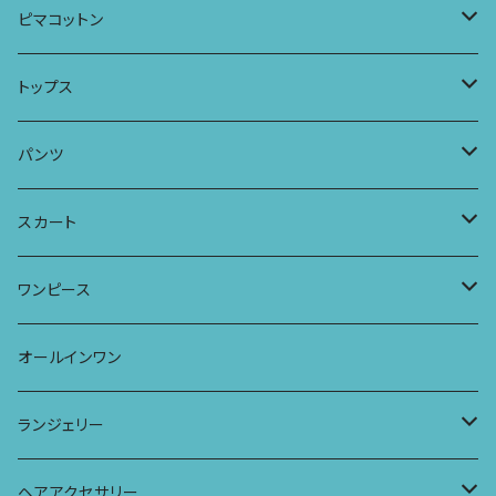
パーカー
ワンピース
ロングスリーブトップス
ピマコットン
ロングスリーブワンピース
Tシャツ
トップス
Tシャツ
フレンチスリーブラウス
タンクトップ・キャミソール
パンツ
タンクトップ
パーカー
サーフパンツ
ワイドTシャツ
アラジンパンツ
スカート
キャミソール
ワンピース
ドレス
チュニックTシャツ
ポケット付きアラジンパンツ
マキシスカート
ワンピース
ストール
七分袖トップス
ワイドパンツ
ワンピース
オールインワン
ラグランスリーブトップス
ポケット付きワイドパンツ
オールインワン
ランジェリー
レギンス
スリップワンピース
ブラ
ヘアアクセサリー