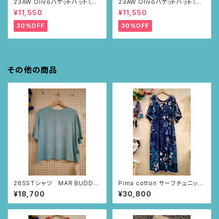
23AW Olivoバケットハット（ブ
23AW Olivoバケットハット（ブ
ラウン・ポピー柄）
ラウン・ポピー柄）
¥11,550
¥11,550
30%OFF
30%OFF
その他の商品
26SSTシャツ MAR BUDDH
Pima cotton サーフチュニック
A (スモーキーブルー・MAR柄)
(ネイビー・いちじく柄)
¥18,700
¥30,800