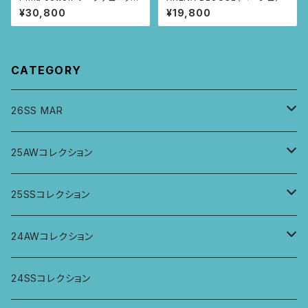
(レッド・つづきニャンドゥティ柄)
¥30,800
¥19,800
CATEGORY
26SS MAR
トップス
25AWコレクション
ジャケット、羽織
トップス
25SSコレクション
パンツ
パンツ
トップス
24AWコレクション
ワンピース
スカート
パンツ
ワイドパンツ
24SSコレクション