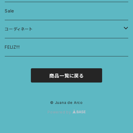
総レースショーツ
KIDS ジョギングパンツ
プフ
Sale
レディースボクサー
KIDS レギンス
コーディネート
キュロットショーツ
KIDS スウェットパーカー
コーディネート1
FELIZ!!!
商品一覧に戻る
© Juana de Arco
Powered by