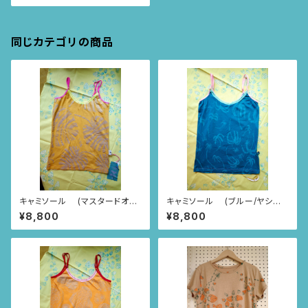
同じカテゴリの商品
キャミソール (マスタードオレ
キャミソール (ブルー/ヤシの
ンジ/モンステラ柄)
木柄)
¥8,800
¥8,800