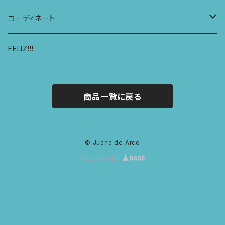
レディースボクサー
KIDS レギンス
コーディネート
キュロットショーツ
KIDS スウェットパーカー
コーディネート1
FELIZ!!!
商品一覧に戻る
© Juana de Arco
Powered by