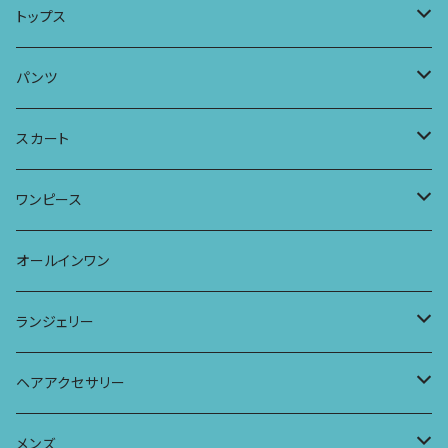
ロングスリーブワンピース
Tシャツ
トップス
Tシャツ
フレンチスリーブラウス
タンクトップ・キャミソール
パンツ
タンクトップ
パーカー
サーフパンツ
ワイドTシャツ
アラジンパンツ
スカート
キャミソール
ワンピース
ドレス
チュニックTシャツ
ポケット付きアラジンパンツ
マキシスカート
ワンピース
ストール
七分袖トップス
ワイドパンツ
ワンピース
オールインワン
ラグランスリーブトップス
ポケット付きワイドパンツ
オールインワン
ランジェリー
レギンス
スリップワンピース
ブラ
ヘアアクセサリー
ヨガトップ
バブーチャ
ビルヘンワンピース
ショーツ
リボンシュシュ
メンズ