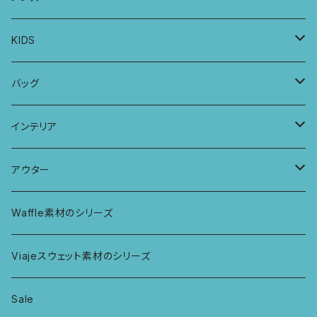
カシュクールブラ
プレーンショーツ
半袖ワンピース
シュシュ
メンズボクサー
KIDS
パッチワークブラ
ボンバチャショーツ
ヘアターバン
パンツ
KIDS 羽根つきTシャツ
バッグ
カミラブラブラ
パッチワークショーツ
三つ編み紐
トップス
KIDS Tシャツ
PCケース
インテリア
ビスチェブラ
ミバンダショーツ
KIDS ロングスリーブトップス
マルシェバッグ
カーテン
アウター
ボンバショーツ
KIDS ラグランスリーブ長袖トップス
ラグ
パーカー
Waffle素材のシリーズ
ハシゴショーツ
KIDS アラジンパンツ
なべつかみ
ジャケット
Viajeスウェット素材のシリーズ
総レースショーツ
KIDS ジョギングパンツ
プフ
Sale