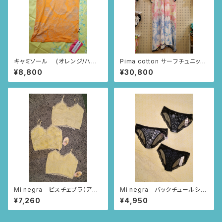
キャミソール (オレンジ/ハー
Pima cotton サーフチュニッ
トニャンドゥティ柄)
ク (アイボリー・ちょうちょとス
¥8,800
¥30,800
プレー柄)
Mi negra ビスチェブラ（アイ
Mi negra バックチュールショ
ボリー/ならんだハート柄、ニャ
ーツ（ブラック/ならんだハート
¥7,260
¥4,950
ンドゥティ柄、インドの小花柄）
柄、ニャンドゥティ柄、インドの小
花柄）