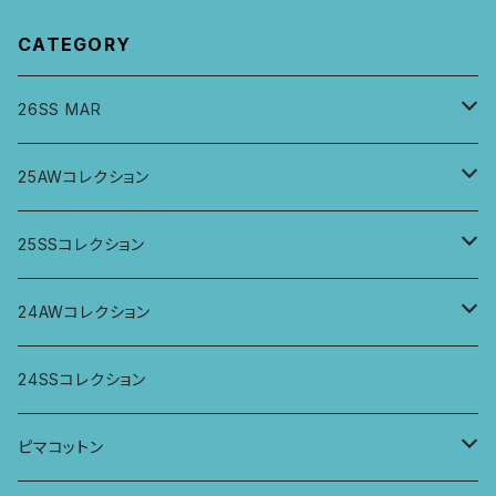
CATEGORY
26SS MAR
トップス
25AWコレクション
ジャケット、羽織
トップス
25SSコレクション
パンツ
パンツ
トップス
24AWコレクション
ワンピース
スカート
パンツ
ワイドパンツ
24SSコレクション
パーカー
ワンピース
ロングスリーブトップス
ピマコットン