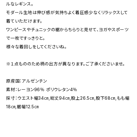
ルなレギンス。
モダール生地は伸び感が気持ちよく着圧感少なくリラックスして
着ていただけます。
ワンピースやチュニックの裾からちらりと見せて、ヨガやスポーツ
で一枚ですっきりと。
様々な着回しをしてくださいね。
※１点もののため柄の出方が異なります。ご了承くださいませ。
原産国：アルゼンチン
素材：レーヨン96％ ポリウレタン4％
採寸：ウエスト幅34㎝,総丈94㎝,股上26.5㎝,股下68㎝,もも幅
18㎝,裾幅12.5㎝