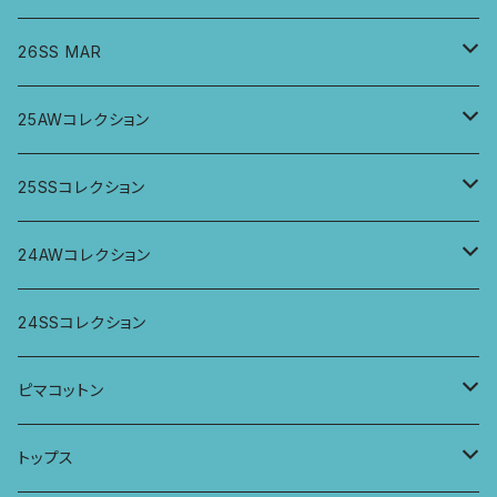
26SS MAR
トップス
25AWコレクション
ジャケット、羽織
トップス
25SSコレクション
パンツ
パンツ
トップス
24AWコレクション
ワンピース
スカート
パンツ
ワイドパンツ
24SSコレクション
パーカー
ワンピース
ロングスリーブトップス
ピマコットン
ロングスリーブワンピース
Tシャツ
トップス