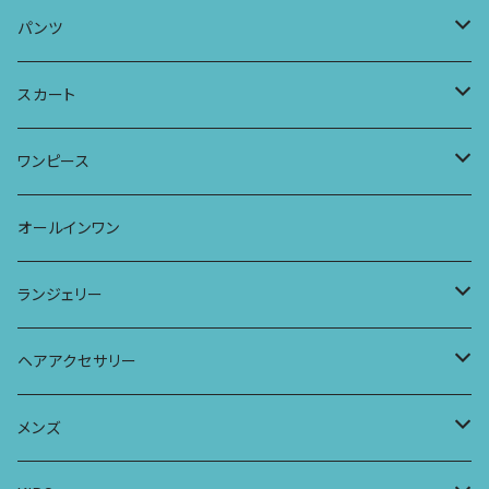
Tシャツ
フレンチスリーブラウス
タンクトップ・キャミソール
パンツ
タンクトップ
パーカー
サーフパンツ
ワイドTシャツ
アラジンパンツ
スカート
キャミソール
ワンピース
ドレス
チュニックTシャツ
ポケット付きアラジンパンツ
マキシスカート
ワンピース
ストール
七分袖トップス
ワイドパンツ
ワンピース
オールインワン
ラグランスリーブトップス
ポケット付きワイドパンツ
オールインワン
ランジェリー
レギンス
スリップワンピース
ブラ
ヘアアクセサリー
ヨガトップ
バブーチャ
ビルヘンワンピース
ショーツ
リボンシュシュ
メンズ
カシュクールブラ