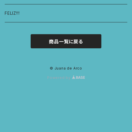
キュロットショーツ
KIDS スウェットパーカー
コーディネート1
FELIZ!!!
商品一覧に戻る
© Juana de Arco
Powered by