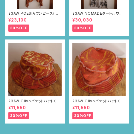
23AW POESÍAワンピース(ブラ
23AW NOMADEタートルワン
ウン・サボテンの山道柄)
ピース(メランジグレー・サボテ
¥23,100
¥30,030
ンの山道柄)
30%OFF
30%OFF
23AW Olivoバケットハット（ブ
23AW Olivoバケットハット（ブ
ラウン・ポピー柄）
ラウン・ポピー柄）
¥11,550
¥11,550
30%OFF
30%OFF