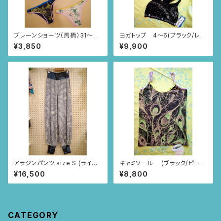
プレーンショーツ（馬柄）31〜3
ヨガトップ 4〜6(ブラック/レー
6
ス・レース・波柄)
¥3,850
¥9,900
アラジンパンツ size S (ライト
キャミソール (ブラック/ピーコ
グレー/ルイーサの羽根柄)
ック柄)
¥16,500
¥8,800
CATEGORY