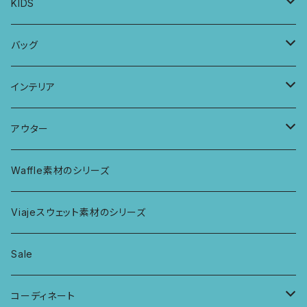
プレーンショーツ
半袖ワンピース
シュシュ
メンズボクサー
KIDS
パッチワークブラ
ボンバチャショーツ
ヘアターバン
パンツ
KIDS 羽根つきTシャツ
バッグ
カミラブラブラ
パッチワークショーツ
三つ編み紐
トップス
KIDS Tシャツ
PCケース
インテリア
ビスチェブラ
ミバンダショーツ
KIDS ロングスリーブトップス
マルシェバッグ
カーテン
アウター
ボンバショーツ
KIDS ラグランスリーブ長袖トップス
ラグ
パーカー
Waffle素材のシリーズ
ハシゴショーツ
KIDS アラジンパンツ
なべつかみ
ジャケット
Viajeスウェット素材のシリーズ
総レースショーツ
KIDS ジョギングパンツ
プフ
Sale
レディースボクサー
KIDS レギンス
コーディネート