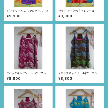
パッチワークのキャミソール 21
パッチワークのキャミソール 2
0
¥9,900
¥9,900
Yバックキャミソール(パープル/
Yバックキャミソール(ブラウン/ト
トゥカン柄)
ゥカン柄)
¥8,800
¥8,800