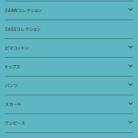
パンツ
パンツ
トップス
24AWコレクション
ワンピース
スカート
パンツ
ワイドパンツ
24SSコレクション
パーカー
ワンピース
ロングスリーブトップス
ピマコットン
ロングスリーブワンピース
Tシャツ
トップス
Tシャツ
フレンチスリーブラウス
タンクトップ・キャミソール
パンツ
タンクトップ
パーカー
サーフパンツ
ワイドTシャツ
アラジンパンツ
スカート
キャミソール
ワンピース
ドレス
チュニックTシャツ
ポケット付きアラジンパンツ
マキシスカート
ワンピース