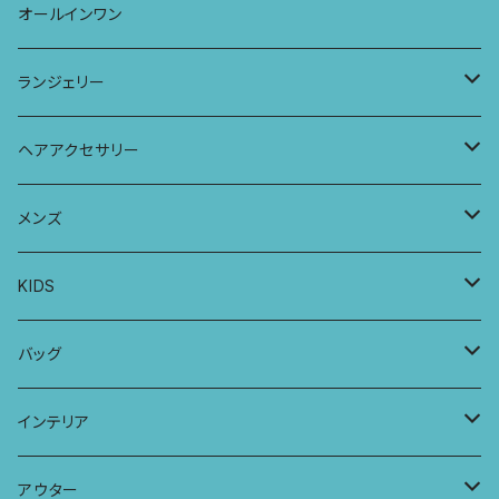
ストール
七分袖トップス
ワイドパンツ
ワンピース
オールインワン
ラグランスリーブトップス
ポケット付きワイドパンツ
オールインワン
ランジェリー
レギンス
スリップワンピース
ブラ
ヘアアクセサリー
ヨガトップ
バブーチャ
ビルヘンワンピース
ショーツ
リボンシュシュ
メンズ
カシュクールブラ
プレーンショーツ
半袖ワンピース
シュシュ
メンズボクサー
KIDS
パッチワークブラ
ボンバチャショーツ
ヘアターバン
パンツ
KIDS 羽根つきTシャツ
バッグ
カミラブラブラ
パッチワークショーツ
三つ編み紐
トップス
KIDS Tシャツ
PCケース
インテリア
ビスチェブラ
ミバンダショーツ
KIDS ロングスリーブトップス
マルシェバッグ
カーテン
アウター