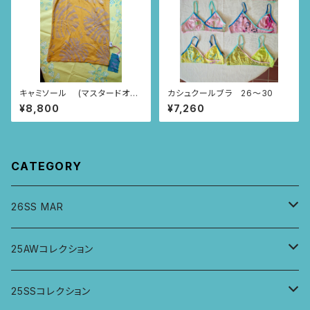
キャミソール (マスタードオレ
カシュクールブラ 26〜30
ンジ/モンステラ柄)
¥8,800
¥7,260
CATEGORY
26SS MAR
トップス
25AWコレクション
ジャケット、羽織
トップス
25SSコレクション