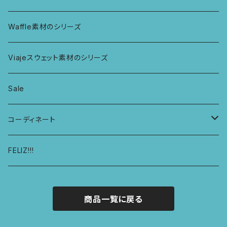
ボンバショーツ
KIDS ラグランスリーブ長袖トップス
ラグ
パーカー
Waffle素材のシリーズ
ハシゴショーツ
KIDS アラジンパンツ
なべつかみ
ジャケット
Viajeスウェット素材のシリーズ
総レースショーツ
KIDS ジョギングパンツ
プフ
Sale
レディースボクサー
KIDS レギンス
コーディネート
キュロットショーツ
KIDS スウェットパーカー
コーディネート1
FELIZ!!!
商品一覧に戻る