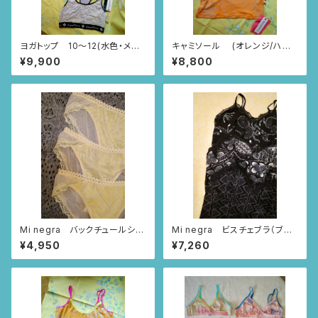
ヨガトップ 10〜12(水色・メラ
キャミソール (オレンジ/ハー
ンジグレー・/ポンチパンチ・レー
トニャンドゥティ柄)
¥9,900
¥8,800
ス・レース柄)
Mi negra バックチュールショ
Mi negra ビスチェブラ（ブラ
ーツ（アイボリー/ならんだハー
ック/ならんだハート柄、ニャンド
¥4,950
¥7,260
ト柄、ニャンドゥティ柄、インドの
ゥティ柄、インドの小花柄）
小花柄）