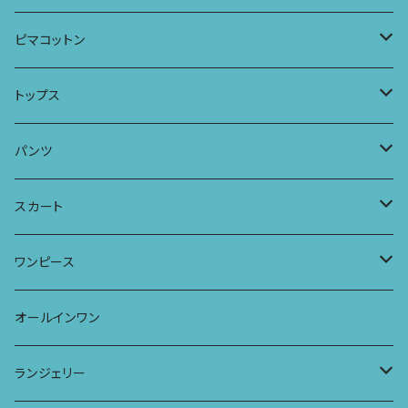
パーカー
ワンピース
ロングスリーブトップス
ピマコットン
ロングスリーブワンピース
Tシャツ
トップス
Tシャツ
フレンチスリーブラウス
タンクトップ・キャミソール
パンツ
タンクトップ
パーカー
サーフパンツ
ワイドTシャツ
アラジンパンツ
スカート
キャミソール
ワンピース
ドレス
チュニックTシャツ
ポケット付きアラジンパンツ
マキシスカート
ワンピース
ストール
七分袖トップス
ワイドパンツ
ワンピース
オールインワン
ラグランスリーブトップス
ポケット付きワイドパンツ
オールインワン
ランジェリー