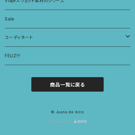
KIDS アラジンパンツ
なべつかみ
ジャケット
Viajeスウェット素材のシリーズ
総レースショーツ
KIDS ジョギングパンツ
プフ
Sale
レディースボクサー
KIDS レギンス
コーディネート
キュロットショーツ
KIDS スウェットパーカー
コーディネート1
FELIZ!!!
商品一覧に戻る
© Juana de Arco
Powered by