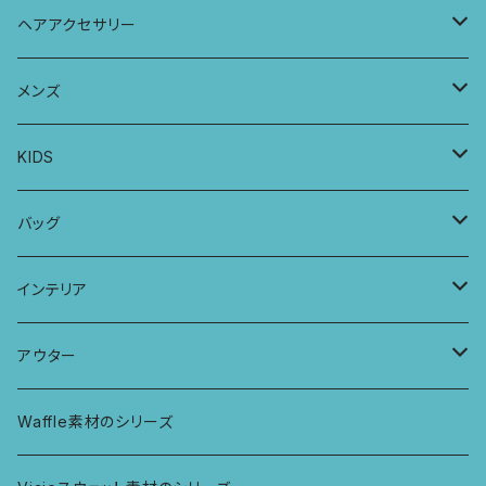
レギンス
スリップワンピース
ブラ
ヘアアクセサリー
ヨガトップ
バブーチャ
ビルヘンワンピース
ショーツ
リボンシュシュ
メンズ
カシュクールブラ
プレーンショーツ
半袖ワンピース
シュシュ
メンズボクサー
KIDS
パッチワークブラ
ボンバチャショーツ
ヘアターバン
パンツ
KIDS 羽根つきTシャツ
バッグ
カミラブラブラ
パッチワークショーツ
三つ編み紐
トップス
KIDS Tシャツ
PCケース
インテリア
ビスチェブラ
ミバンダショーツ
KIDS ロングスリーブトップス
マルシェバッグ
カーテン
アウター
ボンバショーツ
KIDS ラグランスリーブ長袖トップス
ラグ
パーカー
Waffle素材のシリーズ
ハシゴショーツ