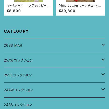
キャミソール (ブラック/ピーコ
Pima cotton サーフチュニック
ック柄)
(レッド・つづきニャンドゥティ柄)
¥8,800
¥30,800
CATEGORY
26SS MAR
トップス
25AWコレクション
ジャケット、羽織
トップス
25SSコレクション
パンツ
パンツ
トップス
24AWコレクション
ワンピース
スカート
パンツ
ワイドパンツ
24SSコレクション