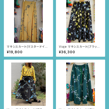
マキシスカート(マスタードイエ
Viaje マキシスカート(ブラック/
ロー/いちごとあり柄)
さる柄)
¥19,800
¥36,300