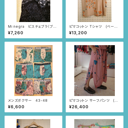
Mi negra ビスチェブラ（ブラ
ピマコットン Tシャツ (ベージ
ック/ならんだハート柄、ニャンド
ュ/いちごとあり柄)
¥7,260
¥13,200
ゥティ柄、インドの小花柄）
メンズボクサー 43-48
ピマコットン サーフパンツ (ス
モーキーピンク/いちごとあり柄)
¥6,600
¥26,400