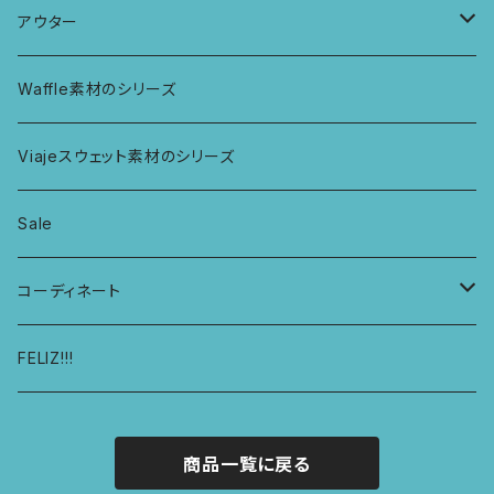
ミバンダショーツ
KIDS ロングスリーブトップス
マルシェバッグ
カーテン
アウター
ボンバショーツ
KIDS ラグランスリーブ長袖トップス
ラグ
パーカー
Waffle素材のシリーズ
ハシゴショーツ
KIDS アラジンパンツ
なべつかみ
ジャケット
Viajeスウェット素材のシリーズ
総レースショーツ
KIDS ジョギングパンツ
プフ
Sale
レディースボクサー
KIDS レギンス
コーディネート
キュロットショーツ
KIDS スウェットパーカー
コーディネート1
FELIZ!!!
商品一覧に戻る