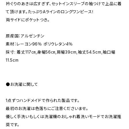
衿ぐりのあきは広すぎず、セットインスリーブの袖つけで上品に着
て頂けます。たっぷりAラインのロングワンピース！
両サイドにポケットつき。
原産国：アルゼンチン
素材：レーヨン96％ ポリウレタン4％
採寸: 着丈117㎝,身幅56㎝,肩幅39cm,袖丈54.5cm,袖口幅
11.5cm
●お洗濯に関して
1点ずつハンドメイドで作られた製品です。
最初のお洗濯は色落ちにご注意くださいませ。
優しく手洗いもしくは洗濯機のおしゃれ着洗いモードでお洗濯推
奨です。