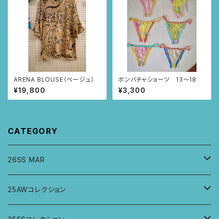
ARENA BLOUSE（ベージュ）
ボンバチャショーツ 13〜18
¥19,800
¥3,300
CATEGORY
26SS MAR
トップス
25AWコレクション
ジャケット、羽織
トップス