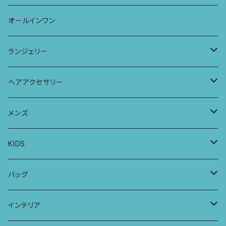
ストール
七分袖トップス
ワイドパンツ
ワンピース
オールインワン
ラグランスリーブトップス
ポケット付きワイドパンツ
オールインワン
ランジェリー
レギンス
スリップワンピース
ブラ
ヘアアクセサリー
ヨガトップ
バブーチャ
ビルヘンワンピース
ショーツ
リボンシュシュ
メンズ
カシュクールブラ
プレーンショーツ
半袖ワンピース
シュシュ
メンズボクサー
KIDS
パッチワークブラ
ボンバチャショーツ
ヘアターバン
パンツ
KIDS 羽根つきTシャツ
バッグ
カミラブラブラ
パッチワークショーツ
三つ編み紐
トップス
KIDS Tシャツ
PCケース
インテリア
ビスチェブラ