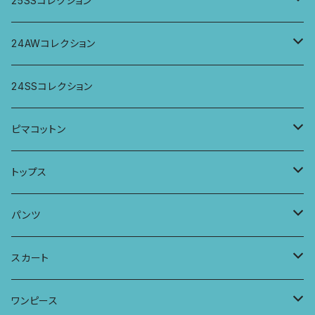
25SSコレクション
パンツ
パンツ
トップス
24AWコレクション
ワンピース
スカート
パンツ
ワイドパンツ
24SSコレクション
パーカー
ワンピース
ロングスリーブトップス
ピマコットン
ロングスリーブワンピース
Tシャツ
トップス
Tシャツ
フレンチスリーブラウス
タンクトップ・キャミソール
パンツ
タンクトップ
パーカー
サーフパンツ
ワイドTシャツ
アラジンパンツ
スカート
キャミソール
ワンピース
ドレス
チュニックTシャツ
ポケット付きアラジンパンツ
マキシスカート
ワンピース