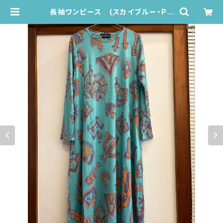
長袖ワンピース (スカイブルー・PO
NCHPUNCH柄) | Juana de Arc
o